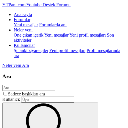
YTPara.com
Youtube Destek Forumu
Ana sayfa
Forumlar
Yeni mesajlar
Forumlarda ara
Neler yeni
Öne çıkan içerik
Yeni mesajlar
Yeni profil mesajları
Son
aktiviteler
Kullanıcılar
Şu anki ziyaretçiler
Yeni profil mesajları
Profil mesajlarında
ara
Neler yeni
Ara
Ara
Sadece başlıkları ara
Kullanıcı: