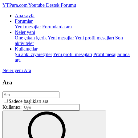
YTPara.com
Youtube Destek Forumu
Ana sayfa
Forumlar
Yeni mesajlar
Forumlarda ara
Neler yeni
Öne çıkan içerik
Yeni mesajlar
Yeni profil mesajları
Son
aktiviteler
Kullanıcılar
Şu anki ziyaretçiler
Yeni profil mesajları
Profil mesajlarında
ara
Neler yeni
Ara
Ara
Sadece başlıkları ara
Kullanıcı: