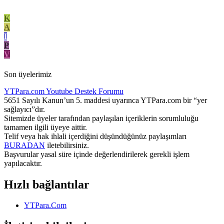
K
A
I
P
V
Son üyelerimiz
YTPara.com
Youtube Destek Forumu
5651 Sayılı Kanun’un 5. maddesi uyarınca YTPara.com bir “yer
sağlayıcı”dır.
Sitemizde üyeler tarafından paylaşılan içeriklerin sorumluluğu
tamamen ilgili üyeye aittir.
Telif veya hak ihlali içerdiğini düşündüğünüz paylaşımları
BURADAN
iletebilirsiniz.
Başvurular yasal süre içinde değerlendirilerek gerekli işlem
yapılacaktır.
Hızlı bağlantılar
YTPara.Com