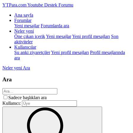
YTPara.com
Youtube Destek Forumu
Ana sayfa
Forumlar
Yeni mesajlar
Forumlarda ara
Neler yeni
Öne çıkan içerik
Yeni mesajlar
Yeni profil mesajları
Son
aktiviteler
Kullanıcılar
Şu anki ziyaretçiler
Yeni profil mesajları
Profil mesajlarında
ara
Neler yeni
Ara
Ara
Sadece başlıkları ara
Kullanıcı: