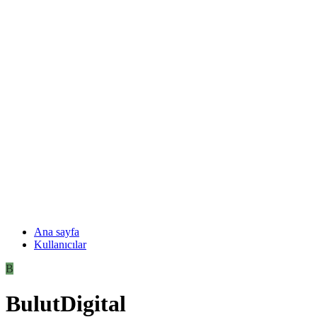
Ana sayfa
Kullanıcılar
B
BulutDigital