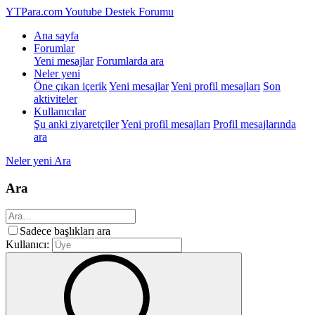
YTPara.com
Youtube Destek Forumu
Ana sayfa
Forumlar
Yeni mesajlar
Forumlarda ara
Neler yeni
Öne çıkan içerik
Yeni mesajlar
Yeni profil mesajları
Son
aktiviteler
Kullanıcılar
Şu anki ziyaretçiler
Yeni profil mesajları
Profil mesajlarında
ara
Neler yeni
Ara
Ara
Sadece başlıkları ara
Kullanıcı: