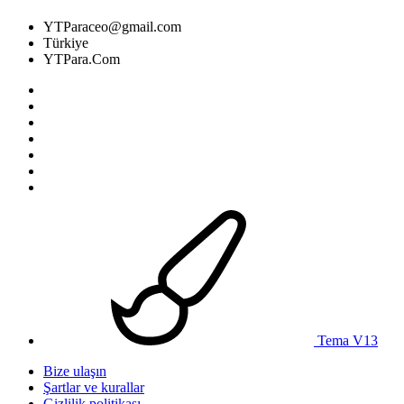
YTParaceo@gmail.com
Türkiye
YTPara.Com
Tema V13
Bize ulaşın
Şartlar ve kurallar
Gizlilik politikası