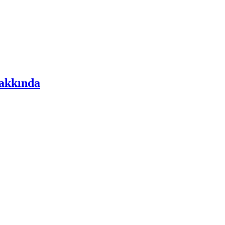
akkında