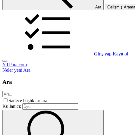
Ara
Gelişmiş Aram
Giriş yap
Kayıt ol
YTPara.com
Neler yeni
Ara
Ara
Sadece başlıkları ara
Kullanıcı: