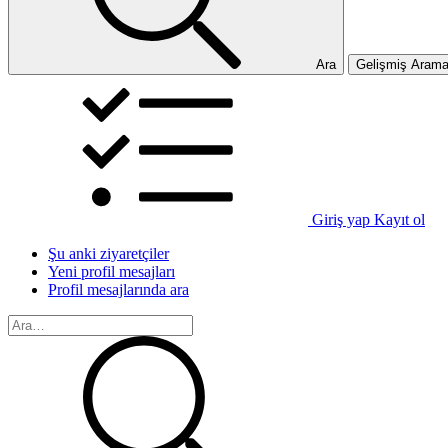
Ara
Gelişmiş Aram
Giriş yap
Kayıt ol
Şu anki ziyaretçiler
Yeni profil mesajları
Profil mesajlarında ara