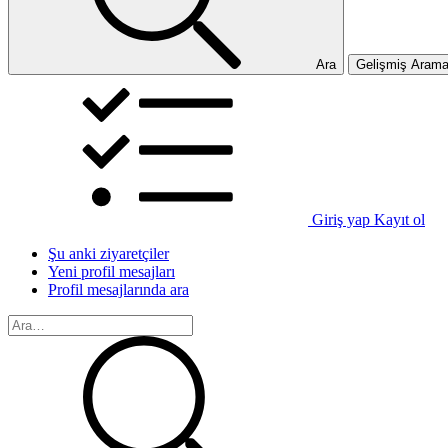
Ara
Gelişmiş Aram
Giriş yap
Kayıt ol
Şu anki ziyaretçiler
Yeni profil mesajları
Profil mesajlarında ara