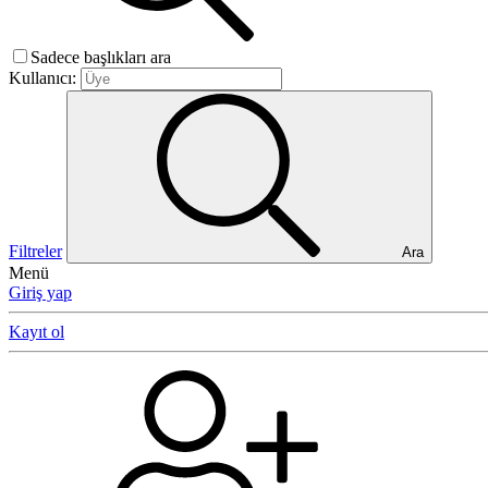
Sadece başlıkları ara
Kullanıcı:
Filtreler
Ara
Menü
Giriş yap
Kayıt ol