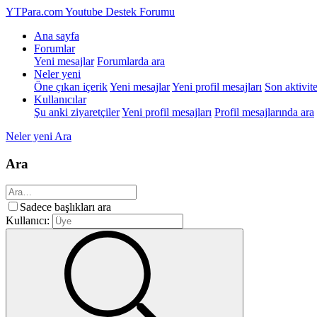
YTPara.com
Youtube Destek Forumu
Ana sayfa
Forumlar
Yeni mesajlar
Forumlarda ara
Neler yeni
Öne çıkan içerik
Yeni mesajlar
Yeni profil mesajları
Son aktivite
Kullanıcılar
Şu anki ziyaretçiler
Yeni profil mesajları
Profil mesajlarında ara
Neler yeni
Ara
Ara
Sadece başlıkları ara
Kullanıcı: