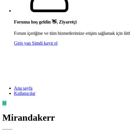
Foruma hoş geldin 👋, Ziyaretçi
Forum içeriğine ve tüm hizmetlerimize erişim sağlamak için lütf
Giriş yap
Şimdi kayıt ol
Ana sayfa
Kullanıcılar
M
Mirandakerr