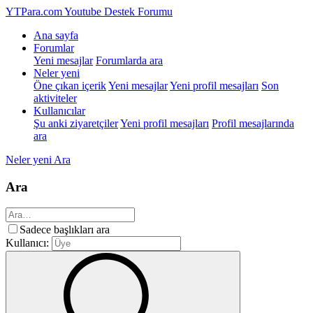
YTPara.com
Youtube Destek Forumu
Ana sayfa
Forumlar
Yeni mesajlar
Forumlarda ara
Neler yeni
Öne çıkan içerik
Yeni mesajlar
Yeni profil mesajları
Son
aktiviteler
Kullanıcılar
Şu anki ziyaretçiler
Yeni profil mesajları
Profil mesajlarında
ara
Neler yeni
Ara
Ara
Sadece başlıkları ara
Kullanıcı: