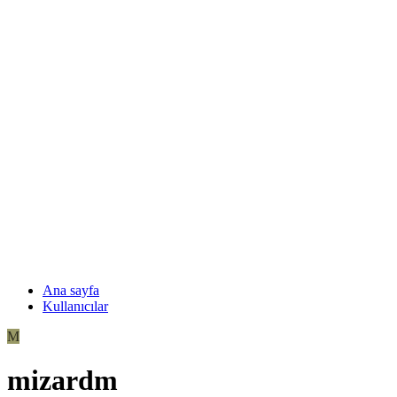
Ana sayfa
Kullanıcılar
M
mizardm