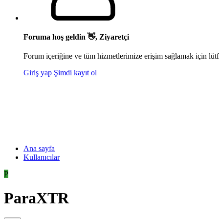
Foruma hoş geldin 👋, Ziyaretçi
Forum içeriğine ve tüm hizmetlerimize erişim sağlamak için lütf
Giriş yap
Şimdi kayıt ol
Ana sayfa
Kullanıcılar
P
ParaXTR