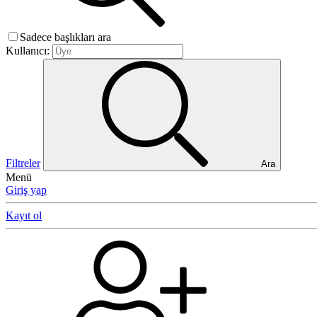
Sadece başlıkları ara
Kullanıcı:
Filtreler
Ara
Menü
Giriş yap
Kayıt ol