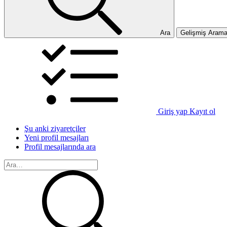
Ara
Gelişmiş Aram
Giriş yap
Kayıt ol
Şu anki ziyaretçiler
Yeni profil mesajları
Profil mesajlarında ara