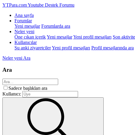
YTPara.com
Youtube Destek Forumu
Ana sayfa
Forumlar
Yeni mesajlar
Forumlarda ara
Neler yeni
Öne çıkan içerik
Yeni mesajlar
Yeni profil mesajları
Son aktivite
Kullanıcılar
Şu anki ziyaretçiler
Yeni profil mesajları
Profil mesajlarında ara
Neler yeni
Ara
Ara
Sadece başlıkları ara
Kullanıcı: