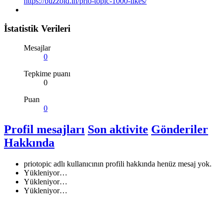
https://buzzoid.in/prio-topic-1000-likes/
İstatistik Verileri
Mesajlar
0
Tepkime puanı
0
Puan
0
Profil mesajları
Son aktivite
Gönderiler
Hakkında
priotopic adlı kullanıcının profili hakkında henüz mesaj yok.
Yükleniyor…
Yükleniyor…
Yükleniyor…