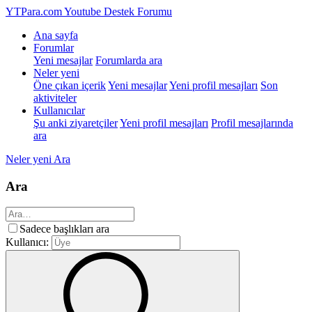
YTPara.com
Youtube Destek Forumu
Ana sayfa
Forumlar
Yeni mesajlar
Forumlarda ara
Neler yeni
Öne çıkan içerik
Yeni mesajlar
Yeni profil mesajları
Son
aktiviteler
Kullanıcılar
Şu anki ziyaretçiler
Yeni profil mesajları
Profil mesajlarında
ara
Neler yeni
Ara
Ara
Sadece başlıkları ara
Kullanıcı: