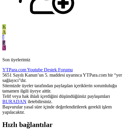
K
A
I
P
V
Son üyelerimiz
YTPara.com
Youtube Destek Forumu
5651 Sayılı Kanun’un 5. maddesi uyarınca YTPara.com bir “yer
sağlayıcı”dır.
Sitemizde üyeler tarafından paylaşılan içeriklerin sorumluluğu
tamamen ilgili üyeye aittir.
Telif veya hak ihlali içerdiğini düşündüğünüz paylaşımları
BURADAN
iletebilirsiniz.
Başvurular yasal süre içinde değerlendirilerek gerekli işlem
yapılacaktır.
Hızlı bağlantılar