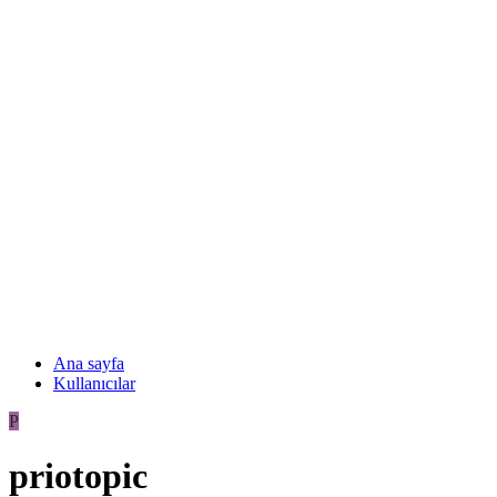
Ana sayfa
Kullanıcılar
P
priotopic