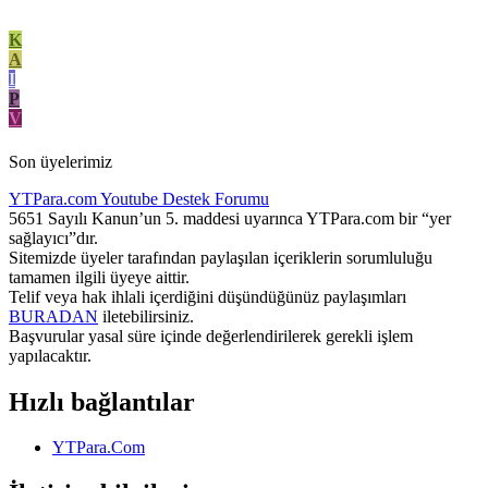
K
A
I
P
V
Son üyelerimiz
YTPara.com
Youtube Destek Forumu
5651 Sayılı Kanun’un 5. maddesi uyarınca YTPara.com bir “yer
sağlayıcı”dır.
Sitemizde üyeler tarafından paylaşılan içeriklerin sorumluluğu
tamamen ilgili üyeye aittir.
Telif veya hak ihlali içerdiğini düşündüğünüz paylaşımları
BURADAN
iletebilirsiniz.
Başvurular yasal süre içinde değerlendirilerek gerekli işlem
yapılacaktır.
Hızlı bağlantılar
YTPara.Com