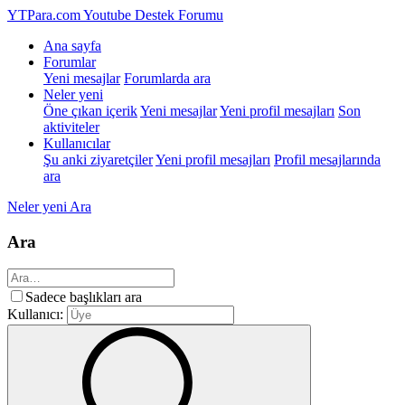
YTPara.com
Youtube Destek Forumu
Ana sayfa
Forumlar
Yeni mesajlar
Forumlarda ara
Neler yeni
Öne çıkan içerik
Yeni mesajlar
Yeni profil mesajları
Son
aktiviteler
Kullanıcılar
Şu anki ziyaretçiler
Yeni profil mesajları
Profil mesajlarında
ara
Neler yeni
Ara
Ara
Sadece başlıkları ara
Kullanıcı: