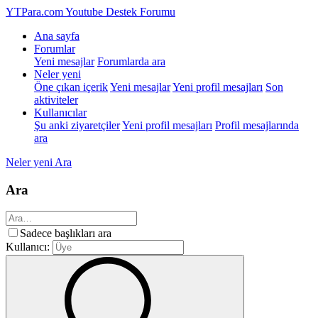
YTPara.com
Youtube Destek Forumu
Ana sayfa
Forumlar
Yeni mesajlar
Forumlarda ara
Neler yeni
Öne çıkan içerik
Yeni mesajlar
Yeni profil mesajları
Son
aktiviteler
Kullanıcılar
Şu anki ziyaretçiler
Yeni profil mesajları
Profil mesajlarında
ara
Neler yeni
Ara
Ara
Sadece başlıkları ara
Kullanıcı: