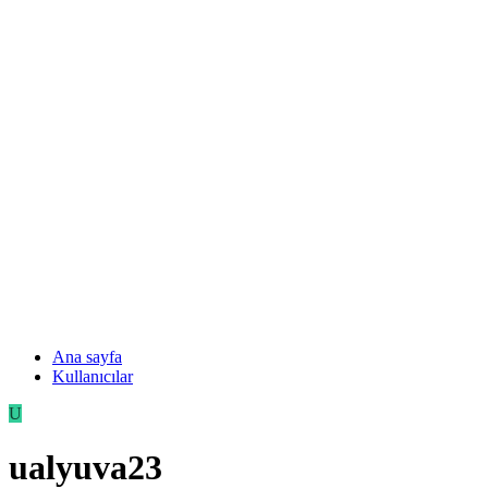
Ana sayfa
Kullanıcılar
U
ualyuva23