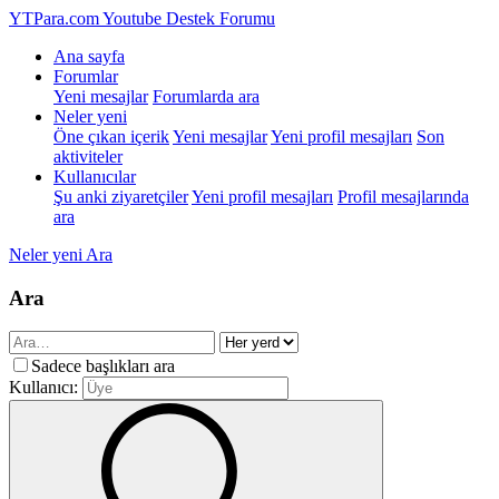
YTPara.com
Youtube Destek Forumu
Ana sayfa
Forumlar
Yeni mesajlar
Forumlarda ara
Neler yeni
Öne çıkan içerik
Yeni mesajlar
Yeni profil mesajları
Son
aktiviteler
Kullanıcılar
Şu anki ziyaretçiler
Yeni profil mesajları
Profil mesajlarında
ara
Neler yeni
Ara
Ara
Sadece başlıkları ara
Kullanıcı: