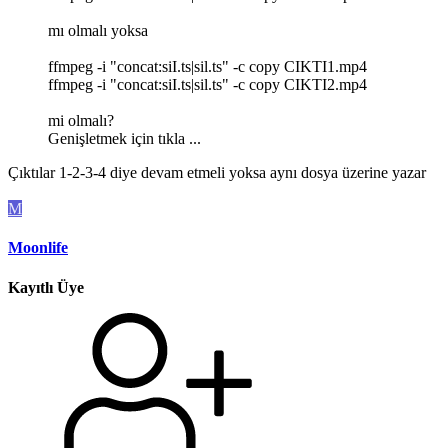
mı olmalı yoksa
ffmpeg -i "concat:siI.ts|sil.ts" -c copy CIKTI1.mp4
ffmpeg -i "concat:siI.ts|sil.ts" -c copy CIKTI2.mp4
mi olmalı?
Genişletmek için tıkla ...
Çıktılar 1-2-3-4 diye devam etmeli yoksa aynı dosya üzerine yazar
M
Moonlife
Kayıtlı Üye