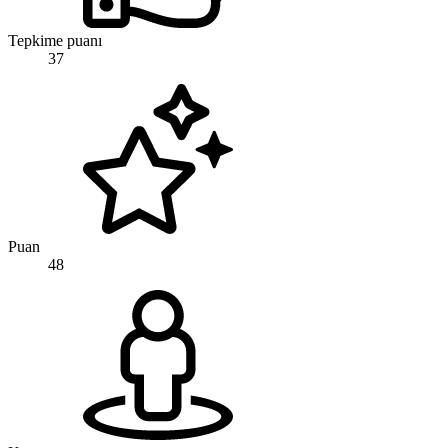
Tepkime puanı
37
Puan
48