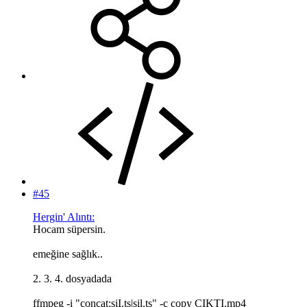
#45
Hergin' Alıntı:
Hocam süpersin.
emeğine sağlık..
2. 3. 4. dosyadada
ffmpeg -i "concat:siI.ts|sil.ts" -c copy CIKTI.mp4