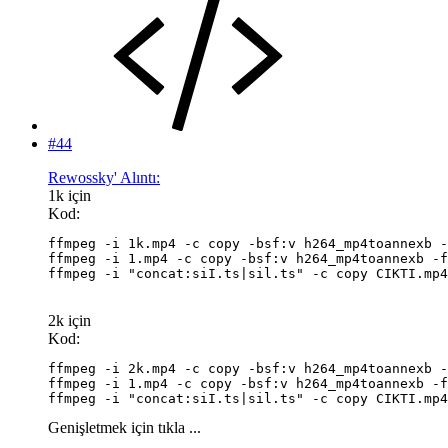
#44
Rewossky' Alıntı:
1k için
Kod:
ffmpeg -i 1k.mp4 -c copy -bsf:v h264_mp4toannexb -
ffmpeg -i 1.mp4 -c copy -bsf:v h264_mp4toannexb -f
ffmpeg -i "concat:siI.ts|sil.ts" -c copy CIKTI.mp4
2k için
Kod:
ffmpeg -i 2k.mp4 -c copy -bsf:v h264_mp4toannexb -
ffmpeg -i 1.mp4 -c copy -bsf:v h264_mp4toannexb -f
ffmpeg -i "concat:siI.ts|sil.ts" -c copy CIKTI.mp4
Genişletmek için tıkla ...