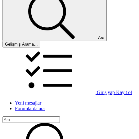
Ara
Gelişmiş Arama…
Giriş yap
Kayıt ol
Yeni mesajlar
Forumlarda ara