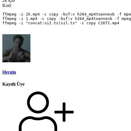
2k için
Kod:
ffmpeg -i 2k.mp4 -c copy -bsf:v h264_mp4toannexb -f mpe
ffmpeg -i 1.mp4 -c copy -bsf:v h264_mp4toannexb -f mpeg
ffmpeg -i "concat:siI.ts|sil.ts" -c copy CIKTI.mp4
Hergin
Kayıtlı Üye