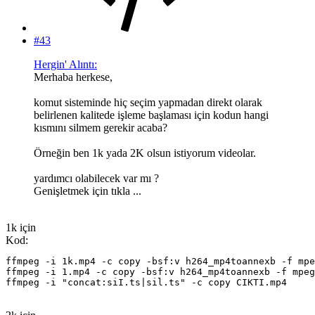
#43
Hergin' Alıntı:
Merhaba herkese,
komut sisteminde hiç seçim yapmadan direkt olarak
belirlenen kalitede işleme başlaması için kodun hangi
kısmını silmem gerekir acaba?
Örneğin ben 1k yada 2K olsun istiyorum videolar.
yardımcı olabilecek var mı ?
Genişletmek için tıkla ...
1k için
Kod:
ffmpeg -i 1k.mp4 -c copy -bsf:v h264_mp4toannexb -f mpe
ffmpeg -i 1.mp4 -c copy -bsf:v h264_mp4toannexb -f mpeg
ffmpeg -i "concat:siI.ts|sil.ts" -c copy CIKTI.mp4