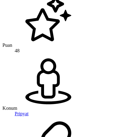
Puan
48
Konum
Pripyat