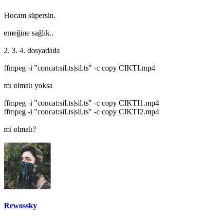
Hocam süpersin.
emeğine sağlık..
2. 3. 4. dosyadada
ffmpeg -i "concat:siI.ts|sil.ts" -c copy CIKTI.mp4
mı olmalı yoksa
ffmpeg -i "concat:siI.ts|sil.ts" -c copy CIKTI1.mp4
ffmpeg -i "concat:siI.ts|sil.ts" -c copy CIKTI2.mp4
mi olmalı?
Rewossky