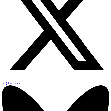
X (Twitter)