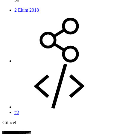
2 Ekim 2018
#2
Güncel