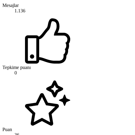
Mesajlar
1.136
Tepkime puanı
0
Puan
36