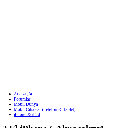
Ana sayfa
Forumlar
Mobil Dünya
Mobil Cihazlar (Telefon & Tablet)
iPhone & iPad