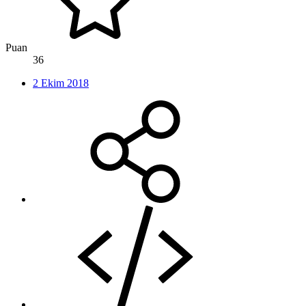
Puan
36
2 Ekim 2018