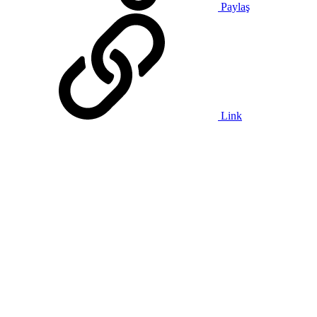
Paylaş
Link