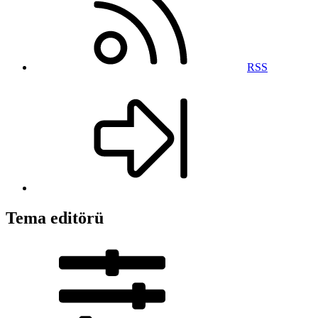
RSS
Tema editörü