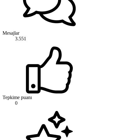
Mesajlar
3.551
Tepkime puanı
0