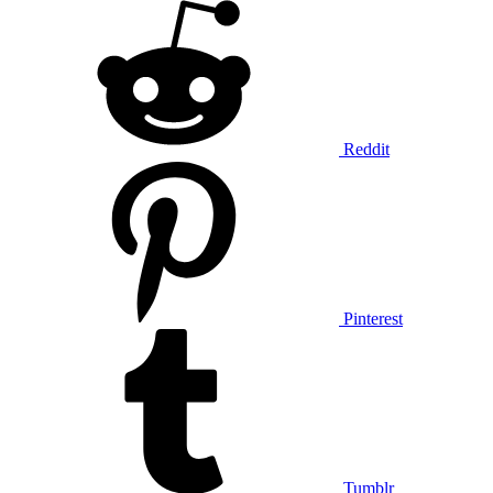
Reddit
Pinterest
Tumblr