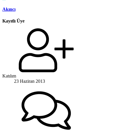
Akıncı
Kayıtlı Üye
Katılım
23 Haziran 2013