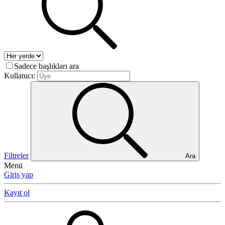
Sadece başlıkları ara
Kullanıcı:
Filtreler
Ara
Menü
Giriş yap
Kayıt ol