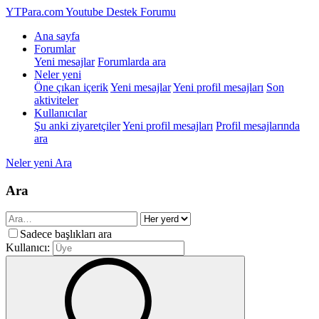
YTPara.com
Youtube Destek Forumu
Ana sayfa
Forumlar
Yeni mesajlar
Forumlarda ara
Neler yeni
Öne çıkan içerik
Yeni mesajlar
Yeni profil mesajları
Son
aktiviteler
Kullanıcılar
Şu anki ziyaretçiler
Yeni profil mesajları
Profil mesajlarında
ara
Neler yeni
Ara
Ara
Sadece başlıkları ara
Kullanıcı: