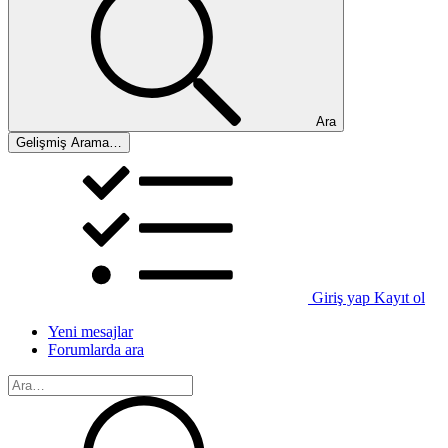
Ara
Gelişmiş Arama…
Giriş yap
Kayıt ol
Yeni mesajlar
Forumlarda ara