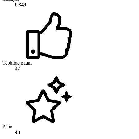
6.849
Tepkime puanı
37
Puan
48