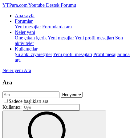
YTPara.com
Youtube Destek Forumu
Ana sayfa
Forumlar
Yeni mesajlar
Forumlarda ara
Neler yeni
Öne çıkan içerik
Yeni mesajlar
Yeni profil mesajları
Son
aktiviteler
Kullanıcılar
Şu anki ziyaretçiler
Yeni profil mesajları
Profil mesajlarında
ara
Neler yeni
Ara
Ara
Sadece başlıkları ara
Kullanıcı: