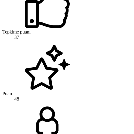
Tepkime puanı
37
Puan
48