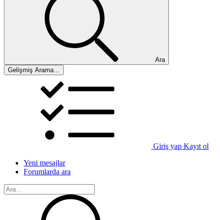
Ara
Gelişmiş Arama…
Giriş yap
Kayıt ol
Yeni mesajlar
Forumlarda ara