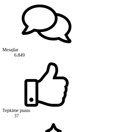
Mesajlar
6.849
Tepkime puanı
37