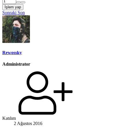
İşlem yap
Sonraki
Son
Rewossky
Administrator
Katılım
2 Ağustos 2016