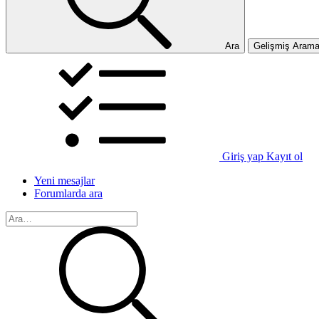
Ara
Gelişmiş Aram
Giriş yap
Kayıt ol
Yeni mesajlar
Forumlarda ara