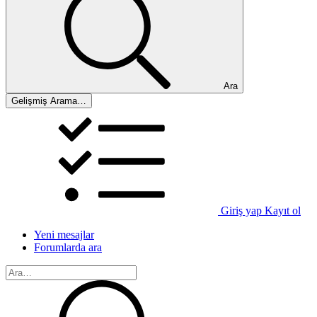
Ara
Gelişmiş Arama…
Giriş yap
Kayıt ol
Yeni mesajlar
Forumlarda ara