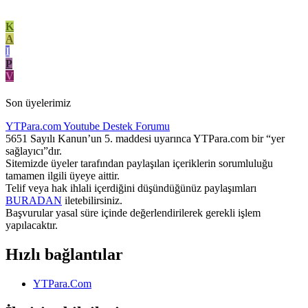
K
A
I
P
V
Son üyelerimiz
YTPara.com
Youtube Destek Forumu
5651 Sayılı Kanun’un 5. maddesi uyarınca YTPara.com bir “yer
sağlayıcı”dır.
Sitemizde üyeler tarafından paylaşılan içeriklerin sorumluluğu
tamamen ilgili üyeye aittir.
Telif veya hak ihlali içerdiğini düşündüğünüz paylaşımları
BURADAN
iletebilirsiniz.
Başvurular yasal süre içinde değerlendirilerek gerekli işlem
yapılacaktır.
Hızlı bağlantılar
YTPara.Com