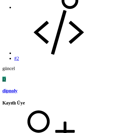
#2
güncel
D
dipnoly
Kayıtlı Üye