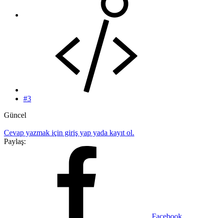
#3
Güncel
Cevap yazmak için giriş yap yada kayıt ol.
Paylaş:
Facebook