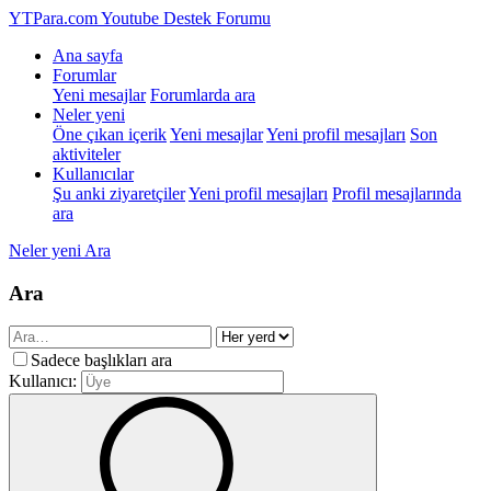
YTPara.com
Youtube Destek Forumu
Ana sayfa
Forumlar
Yeni mesajlar
Forumlarda ara
Neler yeni
Öne çıkan içerik
Yeni mesajlar
Yeni profil mesajları
Son
aktiviteler
Kullanıcılar
Şu anki ziyaretçiler
Yeni profil mesajları
Profil mesajlarında
ara
Neler yeni
Ara
Ara
Sadece başlıkları ara
Kullanıcı: