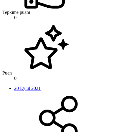
Tepkime puanı
0
Puan
0
20 Eylül 2021