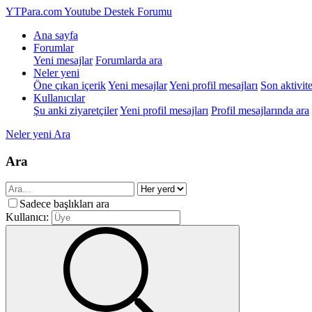
YTPara.com
Youtube Destek Forumu
Ana sayfa
Forumlar
Yeni mesajlar
Forumlarda ara
Neler yeni
Öne çıkan içerik
Yeni mesajlar
Yeni profil mesajları
Son aktivite
Kullanıcılar
Şu anki ziyaretçiler
Yeni profil mesajları
Profil mesajlarında ara
Neler yeni
Ara
Ara
Sadece başlıkları ara
Kullanıcı: