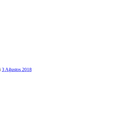
i
3 Ağustos 2018