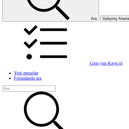
Ara
Gelişmiş Aram
Giriş yap
Kayıt ol
Yeni mesajlar
Forumlarda ara