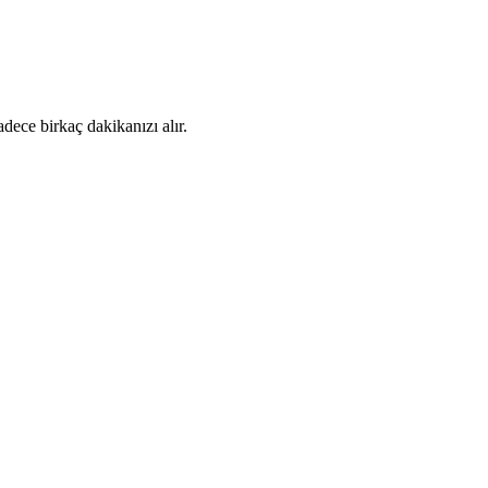
dece birkaç dakikanızı alır.