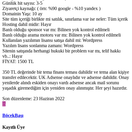
Günlük hit sayısı: 3-5
Ziyaretçi kaynağı: ( örn: %90 google - %10 yandex )
Domainin Yaşı: 10 ay
Site tüm içeriği birlikte mi satılık, sınırlama var ise neler: Tüm içerik
Hosting dahil midir: Hayır
Banlı olduğu sponsor var mı: Bilinen yok kontrol edilmeli
Banlı olduğu arama motoru var mı: Bilinen yok kontrol edilmeli
Kullanılan yazılımın lisansı satışa dahil mi: Wordpress
Yazılım lisans sonlanma zamanı: Wordpress
Sitenin satışında herhangi hukuki bir problem var mı, telif hakkı
vb..: Hayır
FİYAT: 1500 TL
350 TL değerinde bir tema finans teması dahildir ve tema alan kişiye
transfer edilecektir. UK Adsense onaylıdır ve adsense dahildir. Onay
yenilerde alındı eskiden onayı vardı adsense ancak mail sorunu
yaşadık giremediğim için yeniden onay alınmıştır. Her şeyi hazırdır.
Son düzenleme:
23 Haziran 2022
B
BöcekBaşı
Kayıtlı Üye