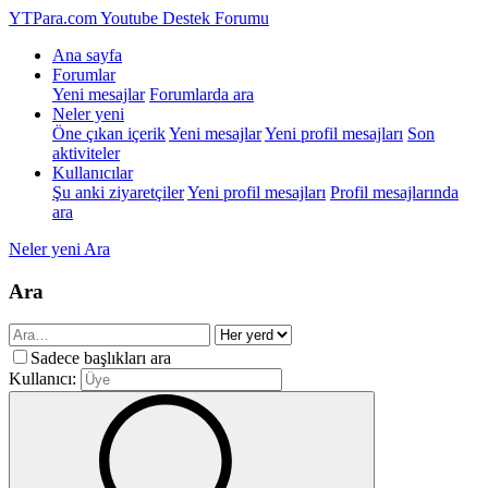
YTPara.com
Youtube Destek Forumu
Ana sayfa
Forumlar
Yeni mesajlar
Forumlarda ara
Neler yeni
Öne çıkan içerik
Yeni mesajlar
Yeni profil mesajları
Son
aktiviteler
Kullanıcılar
Şu anki ziyaretçiler
Yeni profil mesajları
Profil mesajlarında
ara
Neler yeni
Ara
Ara
Sadece başlıkları ara
Kullanıcı: