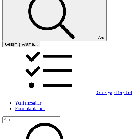
Ara
Gelişmiş Arama…
Giriş yap
Kayıt ol
Yeni mesajlar
Forumlarda ara