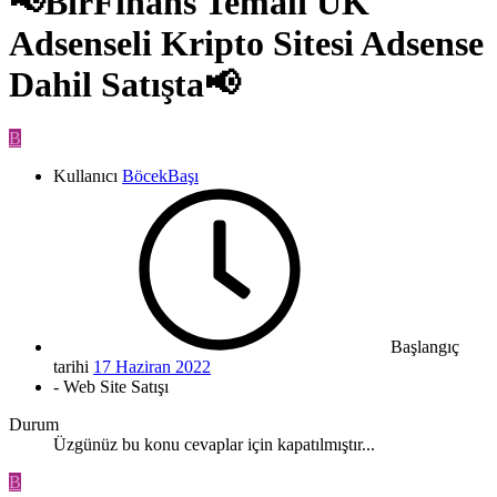
📢BirFinans Temalı UK
Adsenseli Kripto Sitesi Adsense
Dahil Satışta📢
B
Kullanıcı
BöcekBaşı
Başlangıç
tarihi
17 Haziran 2022
- Web Site Satışı
Durum
Üzgünüz bu konu cevaplar için kapatılmıştır...
B