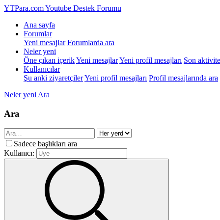
YTPara.com
Youtube Destek Forumu
Ana sayfa
Forumlar
Yeni mesajlar
Forumlarda ara
Neler yeni
Öne çıkan içerik
Yeni mesajlar
Yeni profil mesajları
Son aktivite
Kullanıcılar
Şu anki ziyaretçiler
Yeni profil mesajları
Profil mesajlarında ara
Neler yeni
Ara
Ara
Sadece başlıkları ara
Kullanıcı: