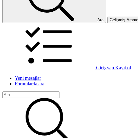
Ara
Gelişmiş Aram
Giriş yap
Kayıt ol
Yeni mesajlar
Forumlarda ara