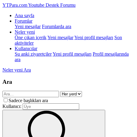
YTPara.com
Youtube Destek Forumu
Ana sayfa
Forumlar
Yeni mesajlar
Forumlarda ara
Neler yeni
Öne çıkan içerik
Yeni mesajlar
Yeni profil mesajları
Son
aktiviteler
Kullanıcılar
Şu anki ziyaretçiler
Yeni profil mesajları
Profil mesajlarında
ara
Neler yeni
Ara
Ara
Sadece başlıkları ara
Kullanıcı: