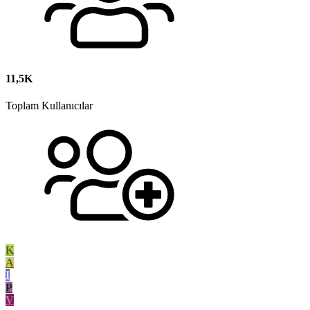
11,5K
Toplam Kullanıcılar
K
A
I
P
V