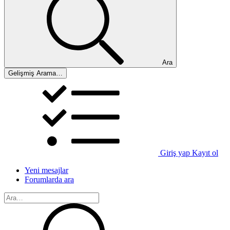
Ara
Gelişmiş Arama…
Giriş yap
Kayıt ol
Yeni mesajlar
Forumlarda ara