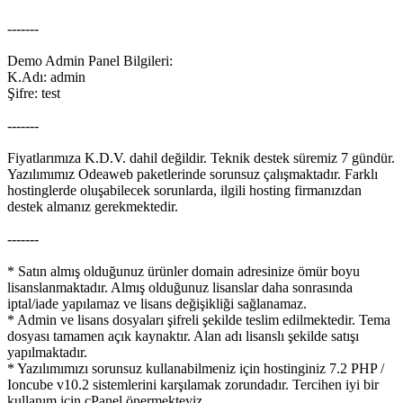
-------​
Demo Admin Panel Bilgileri:
K.Adı: admin
Şifre: test
-------
Fiyatlarımıza K.D.V. dahil değildir. Teknik destek süremiz 7 gündür.
Yazılımımız Odeaweb paketlerinde sorunsuz çalışmaktadır. Farklı
hostinglerde oluşabilecek sorunlarda, ilgili hosting firmanızdan
destek almanız gerekmektedir.
-------
* Satın almış olduğunuz ürünler domain adresinize ömür boyu
lisanslanmaktadır. Almış olduğunuz lisanslar daha sonrasında
iptal/iade yapılamaz ve lisans değişikliği sağlanamaz.
* Admin ve lisans dosyaları şifreli şekilde teslim edilmektedir. Tema
dosyası tamamen açık kaynaktır. Alan adı lisanslı şekilde satışı
yapılmaktadır.
* Yazılımımızı sorunsuz kullanabilmeniz için hostinginiz 7.2 PHP /
Ioncube v10.2 sistemlerini karşılamak zorundadır. Tercihen iyi bir
kullanım için cPanel önermekteyiz.