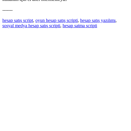
-------
hesap satış script
,
oyun hesap satış scripti
,
hesap satış yazılımı
,
sosyal medya hesap satış scripti
,
hesap satma scripti