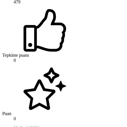
479
Tepkime puanı
0
Puan
0