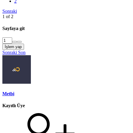
2
Sonraki
1 of 2
Sayfaya git
İşlem yap
Sonraki
Son
Metbi
Kayıtlı Üye