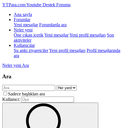
YTPara.com
Youtube Destek Forumu
Ana sayfa
Forumlar
Yeni mesajlar
Forumlarda ara
Neler yeni
Öne çıkan içerik
Yeni mesajlar
Yeni profil mesajları
Son
aktiviteler
Kullanıcılar
Şu anki ziyaretçiler
Yeni profil mesajları
Profil mesajlarında
ara
Neler yeni
Ara
Ara
Sadece başlıkları ara
Kullanıcı: