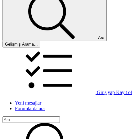
Ara
Gelişmiş Arama…
Giriş yap
Kayıt ol
Yeni mesajlar
Forumlarda ara