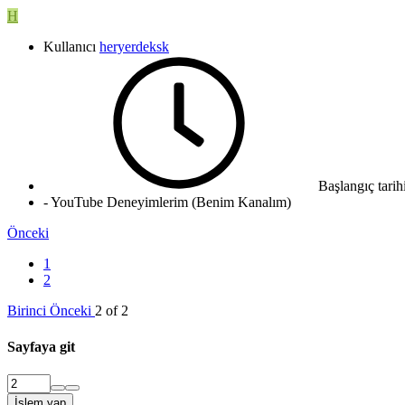
H
Kullanıcı
heryerdeksk
Başlangıç tarih
- YouTube Deneyimlerim (Benim Kanalım)
Önceki
1
2
Birinci
Önceki
2 of 2
Sayfaya git
İşlem yap