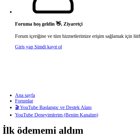
Foruma hoş geldin 👋, Ziyaretçi
Forum içeriğine ve tüm hizmetlerimize erişim sağlamak için lütf
Giriş yap
Şimdi kayıt ol
Ana sayfa
Forumlar
🎬 YouTube Başlangıç ve Destek Alanı
YouTube Deneyimlerim (Benim Kanalım)
İlk ödememi aldım