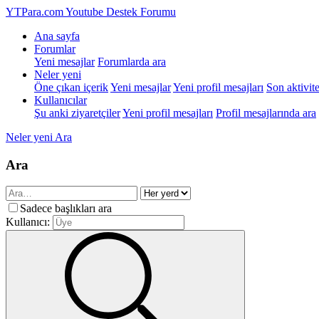
YTPara.com
Youtube Destek Forumu
Ana sayfa
Forumlar
Yeni mesajlar
Forumlarda ara
Neler yeni
Öne çıkan içerik
Yeni mesajlar
Yeni profil mesajları
Son aktivite
Kullanıcılar
Şu anki ziyaretçiler
Yeni profil mesajları
Profil mesajlarında ara
Neler yeni
Ara
Ara
Sadece başlıkları ara
Kullanıcı: