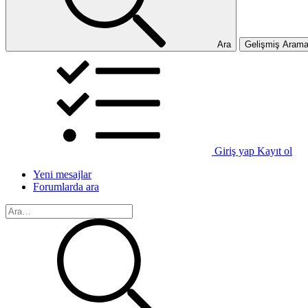
Ara
Gelişmiş Aram
Giriş yap
Kayıt ol
Yeni mesajlar
Forumlarda ara