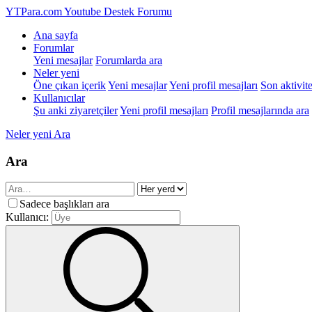
YTPara.com
Youtube Destek Forumu
Ana sayfa
Forumlar
Yeni mesajlar
Forumlarda ara
Neler yeni
Öne çıkan içerik
Yeni mesajlar
Yeni profil mesajları
Son aktivite
Kullanıcılar
Şu anki ziyaretçiler
Yeni profil mesajları
Profil mesajlarında ara
Neler yeni
Ara
Ara
Sadece başlıkları ara
Kullanıcı: