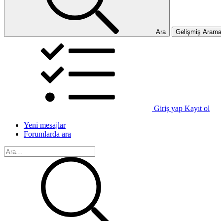
Ara
Gelişmiş Aram
Giriş yap
Kayıt ol
Yeni mesajlar
Forumlarda ara