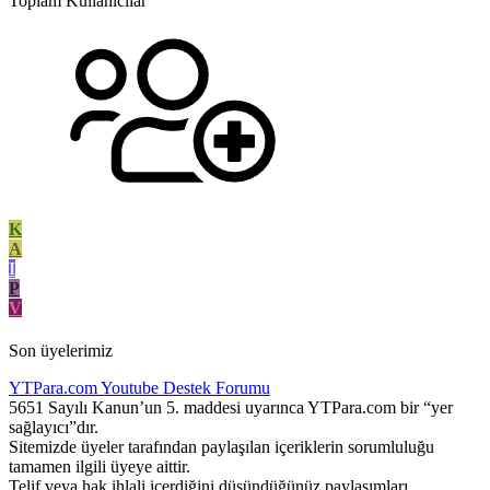
Toplam Kullanıcılar
K
A
I
P
V
Son üyelerimiz
YTPara.com
Youtube Destek Forumu
5651 Sayılı Kanun’un 5. maddesi uyarınca YTPara.com bir “yer
sağlayıcı”dır.
Sitemizde üyeler tarafından paylaşılan içeriklerin sorumluluğu
tamamen ilgili üyeye aittir.
Telif veya hak ihlali içerdiğini düşündüğünüz paylaşımları