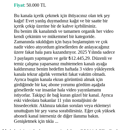
Fiyat
: 50.000 TL
Bu kanala içerik çekmek için ihtiyacınız olan tek şey
kağıt! Evet yanlış duymadınız kağıt ve bir saatte bir
içerik çekip üzerine bir de kahve içebilirsiniz.
Bu benim ilk kanalımdı ve tamamen organik her video
kendi çekimim ve mükemmel bir kategoride.
Zamanında sıkıldığım için baya boşlamıştım ve çok
nadir video atıyordum görsellerden de anlayacağınız
üzere fakat hala para kazandırıyor. 2025 Yılında sadece
3 paylaşım yapmışım ve gelir ₺12.445,29. Düzenli ve
temiz çalışma yaparsanız muhtemelen kanalı ayağa
kaldırırsınız benim hedefim haftada 3 video yükleyerek
kanala tekrar ağırlık vermekti fakat vaktim olmadı.
Ayrıca bugün kanala ekran görüntüsü almak için
girdiğimde bir kaç abone yorumu gördüm aşağıda
görsellerde var insanlar hala video yayınlamamı
istiyorlar. Takipçi ile bağ kuran güzel bir kanal. Ayrıca
eski videolara bakanlar 11 yılın nostaljisini de
hissedecektir. Aklınıza takılan soruları veya eklemeyi
unuttuğum bir şey varsa sorabilirsiniz. Eğer çok yüksek
aboneli kanal isterseniz de diğer ilanıma bakın.
Genişletmek için tıkla ...