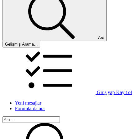
Ara
Gelişmiş Arama…
Giriş yap
Kayıt ol
Yeni mesajlar
Forumlarda ara