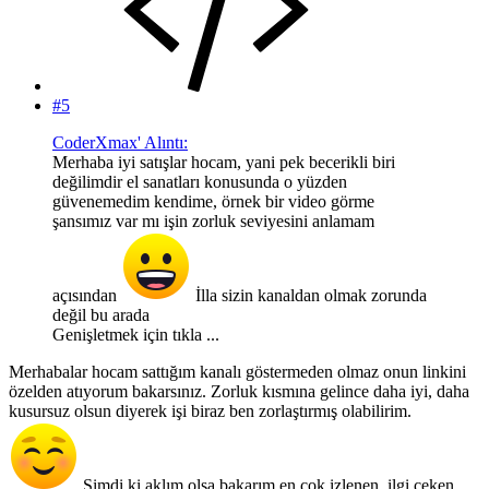
#5
CoderXmax' Alıntı:
Merhaba iyi satışlar hocam, yani pek becerikli biri
değilimdir el sanatları konusunda o yüzden
güvenemedim kendime, örnek bir video görme
şansımız var mı işin zorluk seviyesini anlamam
açısından
İlla sizin kanaldan olmak zorunda
değil bu arada
Genişletmek için tıkla ...
Merhabalar hocam sattığım kanalı göstermeden olmaz onun linkini
özelden atıyorum bakarsınız. Zorluk kısmına gelince daha iyi, daha
kusursuz olsun diyerek işi biraz ben zorlaştırmış olabilirim.
Şimdi ki aklım olsa bakarım en çok izlenen, ilgi çeken