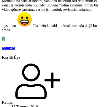
Merhaba iyi satışlar hocam, yani pek becerikli biri değilimdir el
sanatları konusunda o yüzden güvenemedim kendime, örnek bir
video görme şansımız var mı işin zorluk seviyesini anlamam
açısından
İlla sizin kanaldan olmak zorunda değil bu
arada
O
ommvol
Kayıtlı Üye
Katılım
17 Temmuz 2018