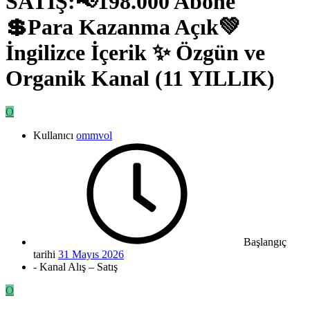
SATIŞ:📢198.000 Abone
💲Para Kazanma Açık💚
İngilizce İçerik ✨ Özgün ve
Organik Kanal (11 YILLIK)
O
Kullanıcı
ommvol
Başlangıç
tarihi
31 Mayıs 2026
- Kanal Alış – Satış
O