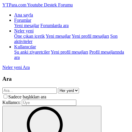
YTPara.com
Youtube Destek Forumu
Ana sayfa
Forumlar
Yeni mesajlar
Forumlarda ara
Neler yeni
Öne çıkan içerik
Yeni mesajlar
Yeni profil mesajları
Son
aktiviteler
Kullanıcılar
Şu anki ziyaretçiler
Yeni profil mesajları
Profil mesajlarında
ara
Neler yeni
Ara
Ara
Sadece başlıkları ara
Kullanıcı: