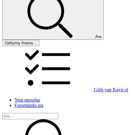
Ara
Gelişmiş Arama…
Giriş yap
Kayıt ol
Yeni mesajlar
Forumlarda ara