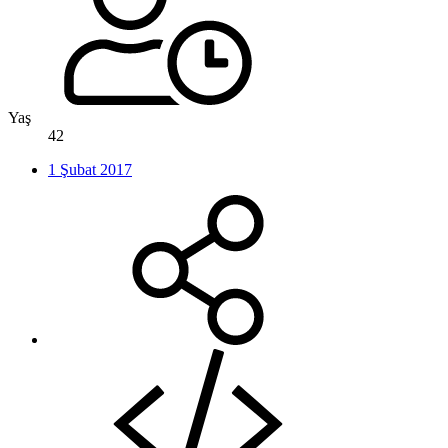
Yaş
42
1 Şubat 2017