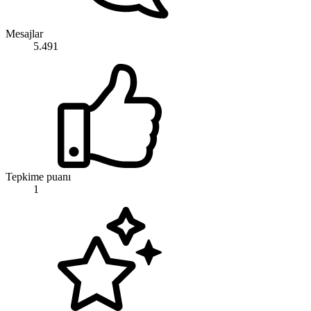
Mesajlar
5.491
Tepkime puanı
1