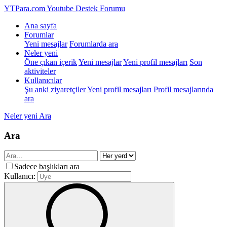
YTPara.com
Youtube Destek Forumu
Ana sayfa
Forumlar
Yeni mesajlar
Forumlarda ara
Neler yeni
Öne çıkan içerik
Yeni mesajlar
Yeni profil mesajları
Son
aktiviteler
Kullanıcılar
Şu anki ziyaretçiler
Yeni profil mesajları
Profil mesajlarında
ara
Neler yeni
Ara
Ara
Sadece başlıkları ara
Kullanıcı: