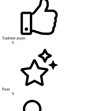
Tepkime puanı
0
Puan
0