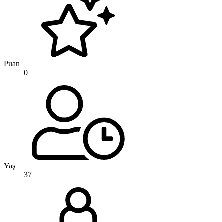
Puan
0
Yaş
37