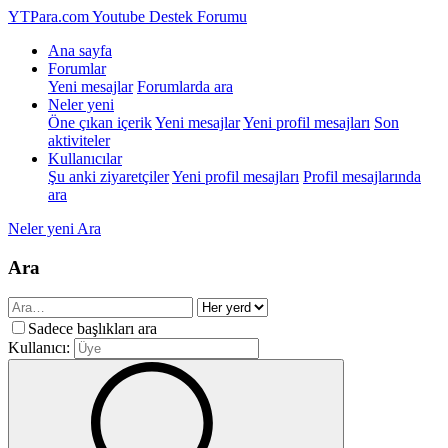
YTPara.com
Youtube Destek Forumu
Ana sayfa
Forumlar
Yeni mesajlar
Forumlarda ara
Neler yeni
Öne çıkan içerik
Yeni mesajlar
Yeni profil mesajları
Son
aktiviteler
Kullanıcılar
Şu anki ziyaretçiler
Yeni profil mesajları
Profil mesajlarında
ara
Neler yeni
Ara
Ara
Sadece başlıkları ara
Kullanıcı: