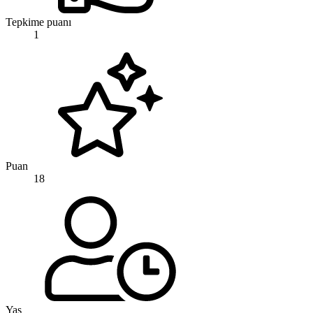
Tepkime puanı
1
Puan
18
Yaş