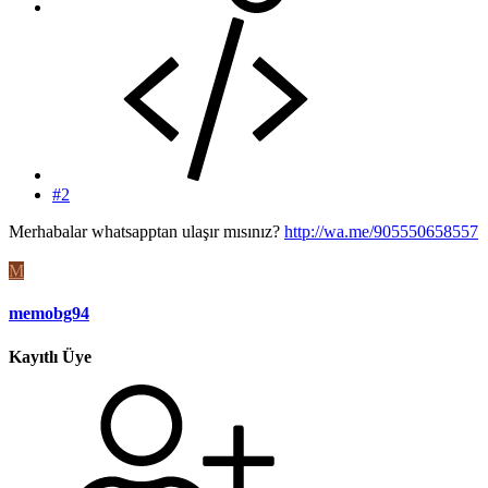
#2
Merhabalar whatsapptan ulaşır mısınız?
http://wa.me/905550658557
M
memobg94
Kayıtlı Üye