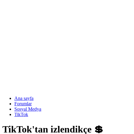
Ana sayfa
Forumlar
Sosyal Medya
TikTok
TikTok'tan izlendikçe 💲