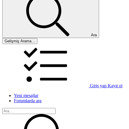
Ara
Gelişmiş Arama…
Giriş yap
Kayıt ol
Yeni mesajlar
Forumlarda ara