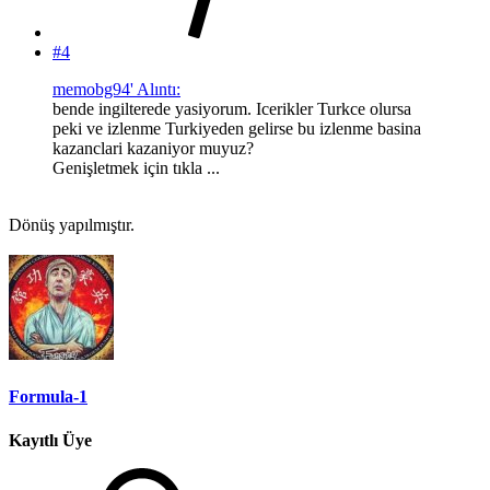
#4
memobg94' Alıntı:
bende ingilterede yasiyorum. Icerikler Turkce olursa
peki ve izlenme Turkiyeden gelirse bu izlenme basina
kazanclari kazaniyor muyuz?
Genişletmek için tıkla ...
Dönüş yapılmıştır.
Formula-1
Kayıtlı Üye