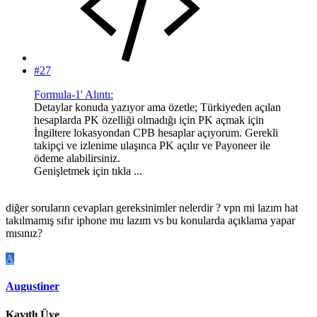
#27
Formula-1' Alıntı:
Detaylar konuda yazıyor ama özetle; Türkiyeden açılan
hesaplarda PK özelliği olmadığı için PK açmak için
İngiltere lokasyondan CPB hesaplar açıyorum. Gerekli
takipçi ve izlenime ulaşınca PK açılır ve Payoneer ile
ödeme alabilirsiniz.
Genişletmek için tıkla ...
diğer soruların cevapları gereksinimler nelerdir ? vpn mi lazım hat
takılmamış sıfır iphone mu lazım vs bu konularda açıklama yapar
mısınız?
A
Augustiner
Kayıtlı Üye