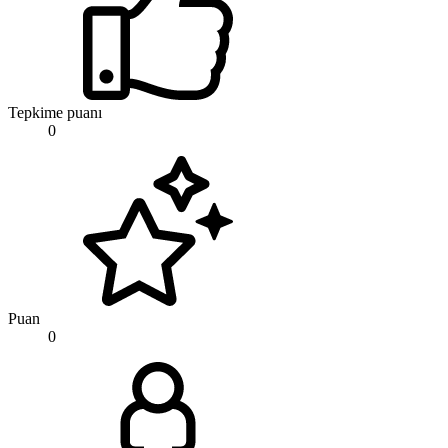
Tepkime puanı
0
Puan
0