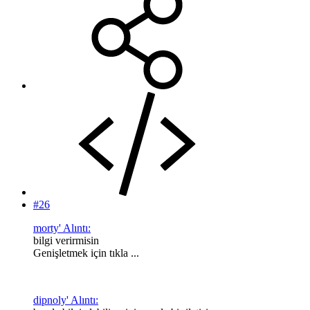
#26
morty' Alıntı:
bilgi verirmisin
Genişletmek için tıkla ...
dipnoly' Alıntı: