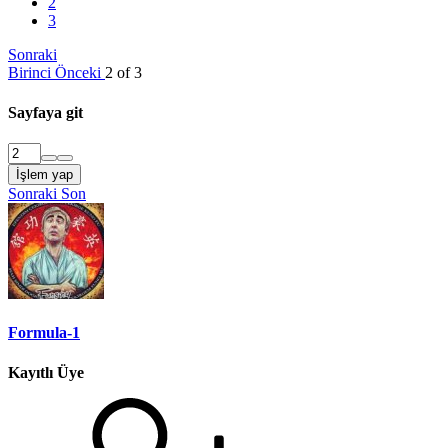
2
3
Sonraki
Birinci
Önceki
2 of 3
Sayfaya git
İşlem yap
Sonraki
Son
Formula-1
Kayıtlı Üye