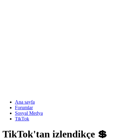
Ana sayfa
Forumlar
Sosyal Medya
TikTok
TikTok'tan izlendikçe 💲