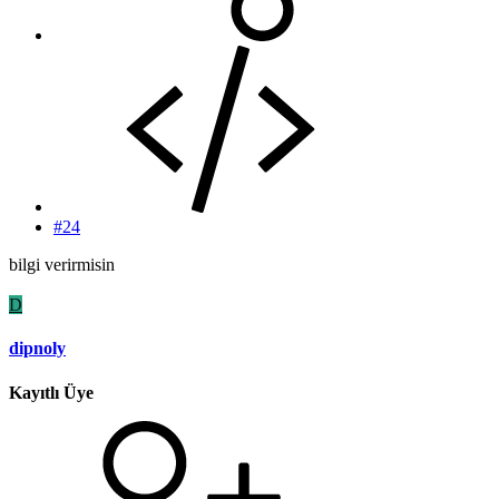
#24
bilgi verirmisin
D
dipnoly
Kayıtlı Üye