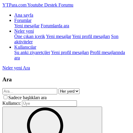
YTPara.com
Youtube Destek Forumu
Ana sayfa
Forumlar
Yeni mesajlar
Forumlarda ara
Neler yeni
Öne çıkan içerik
Yeni mesajlar
Yeni profil mesajları
Son
aktiviteler
Kullanıcılar
Şu anki ziyaretçiler
Yeni profil mesajları
Profil mesajlarında
ara
Neler yeni
Ara
Ara
Sadece başlıkları ara
Kullanıcı: