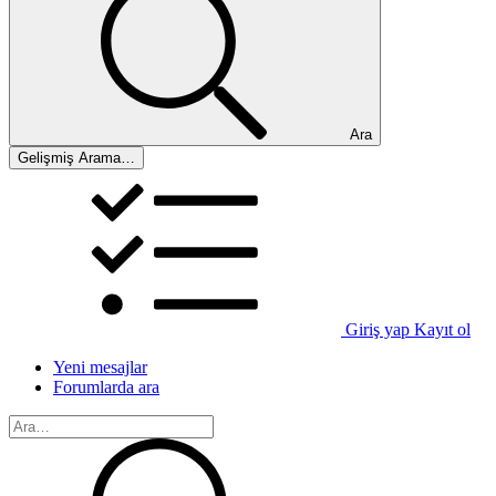
Ara
Gelişmiş Arama…
Giriş yap
Kayıt ol
Yeni mesajlar
Forumlarda ara