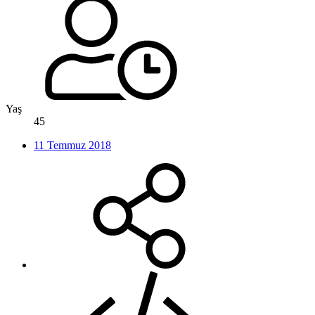
Yaş
45
11 Temmuz 2018