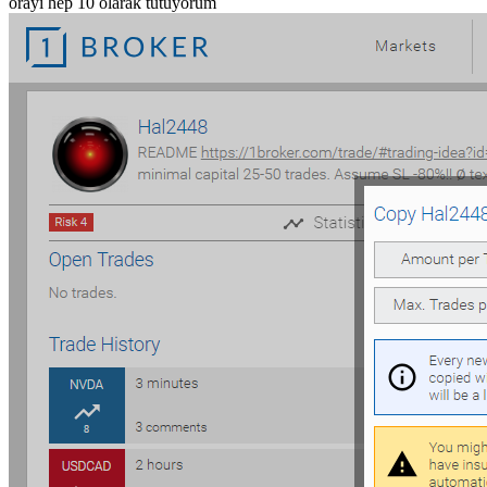
orayı hep 10 olarak tutuyorum