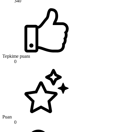
340
Tepkime puanı
0
Puan
0