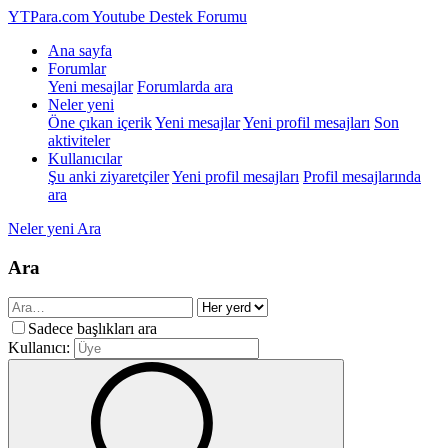
YTPara.com
Youtube Destek Forumu
Ana sayfa
Forumlar
Yeni mesajlar
Forumlarda ara
Neler yeni
Öne çıkan içerik
Yeni mesajlar
Yeni profil mesajları
Son
aktiviteler
Kullanıcılar
Şu anki ziyaretçiler
Yeni profil mesajları
Profil mesajlarında
ara
Neler yeni
Ara
Ara
Sadece başlıkları ara
Kullanıcı: