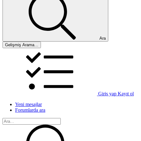
Ara
Gelişmiş Arama…
Giriş yap
Kayıt ol
Yeni mesajlar
Forumlarda ara