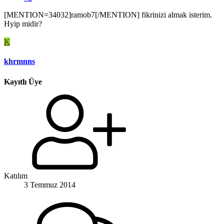
[MENTION=34032]ramob7[/MENTION] fikrinizi almak isterim.
Hyip midir?
K
khrmnns
Kayıtlı Üye
Katılım
3 Temmuz 2014