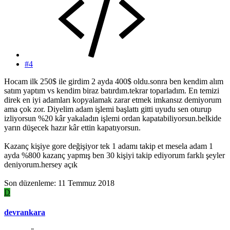
#4
Hocam ilk 250$ ile girdim 2 ayda 400$ oldu.sonra ben kendim alım
satım yaptım vs kendim biraz batırdım.tekrar toparladım. En temizi
direk en iyi adamları kopyalamak zarar etmek imkansız demiyorum
ama çok zor. Diyelim adam işlemi başlattı gitti uyudu sen oturup
izliyorsun %20 kâr yakaladın işlemi ordan kapatabiliyorsun.belkide
yarın düşecek hazır kâr ettin kapatıyorsun.
Kazanç kişiye gore değişiyor tek 1 adamı takip et mesela adam 1
ayda %800 kazanç yapmış ben 30 kişiyi takip ediyorum farklı şeyler
deniyorum.hersey açık
Son düzenleme:
11 Temmuz 2018
D
devrankara