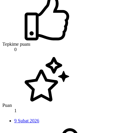
Tepkime puanı
0
Puan
1
9 Şubat 2026