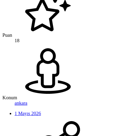
Puan
18
Konum
ankara
1 Mayıs 2026