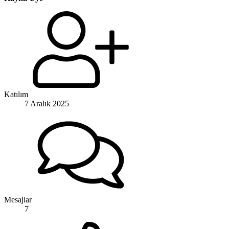
Katılım
7 Aralık 2025
Mesajlar
7