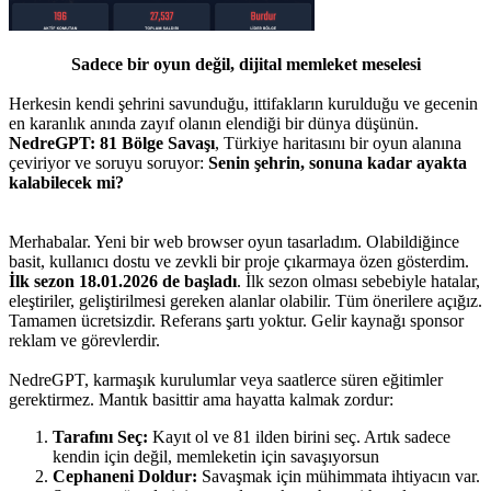
Sadece bir oyun değil, dijital memleket meselesi
Herkesin kendi şehrini savunduğu, ittifakların kurulduğu ve gecenin
en karanlık anında zayıf olanın elendiği bir dünya düşünün.
NedreGPT: 81 Bölge Savaşı
, Türkiye haritasını bir oyun alanına
çeviriyor ve soruyu soruyor:
Senin şehrin, sonuna kadar ayakta
kalabilecek mi?
Merhabalar. Yeni bir web browser oyun tasarladım. Olabildiğince
basit, kullanıcı dostu ve zevkli bir proje çıkarmaya özen gösterdim.
İlk sezon 18.01.2026 de başladı
. İlk sezon olması sebebiyle hatalar,
eleştiriler, geliştirilmesi gereken alanlar olabilir. Tüm önerilere açığız.
Tamamen ücretsizdir. Referans şartı yoktur. Gelir kaynağı sponsor
reklam ve görevlerdir.
NedreGPT, karmaşık kurulumlar veya saatlerce süren eğitimler
gerektirmez. Mantık basittir ama hayatta kalmak zordur:
Tarafını Seç:
Kayıt ol ve 81 ilden birini seç. Artık sadece
kendin için değil, memleketin için savaşıyorsun
Cephaneni Doldur:
Savaşmak için mühimmata ihtiyacın var.