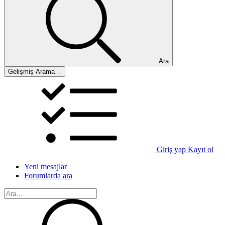
Ara
Gelişmiş Arama…
Giriş yap
Kayıt ol
Yeni mesajlar
Forumlarda ara