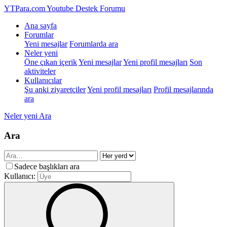
YTPara.com
Youtube Destek Forumu
Ana sayfa
Forumlar
Yeni mesajlar
Forumlarda ara
Neler yeni
Öne çıkan içerik
Yeni mesajlar
Yeni profil mesajları
Son
aktiviteler
Kullanıcılar
Şu anki ziyaretçiler
Yeni profil mesajları
Profil mesajlarında
ara
Neler yeni
Ara
Ara
Sadece başlıkları ara
Kullanıcı: