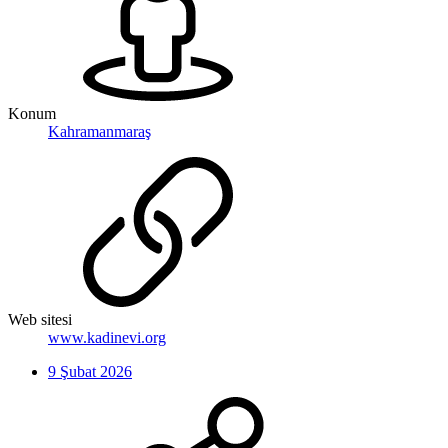
Konum
Kahramanmaraş
Web sitesi
www.kadinevi.org
9 Şubat 2026