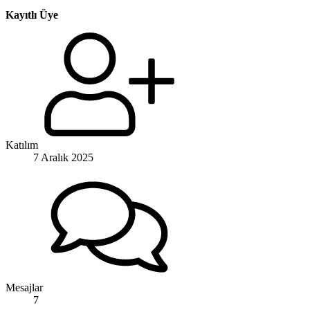
Kayıtlı Üye
Katılım
7 Aralık 2025
Mesajlar
7