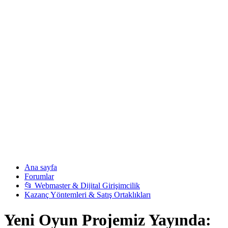
Ana sayfa
Forumlar
📂 Webmaster & Dijital Girişimcilik
Kazanç Yöntemleri & Satış Ortaklıkları
Yeni Oyun Projemiz Yayında: