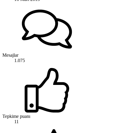
Mesajlar
1.075
Tepkime puanı
11