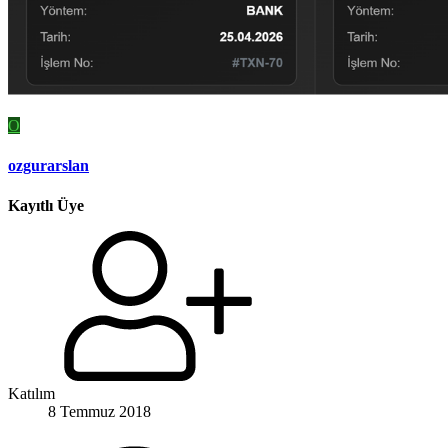
O
ozgurarslan
Kayıtlı Üye
Katılım
8 Temmuz 2018