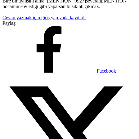
Bire bir aynısını alma, [MENTION=9927]severall[/MENTION]
hocamın söylediği gibi yaparsan bi sıkıntı çıkmaz.
Cevap yazmak için giriş yap yada kayıt ol.
Paylaş:
Facebook