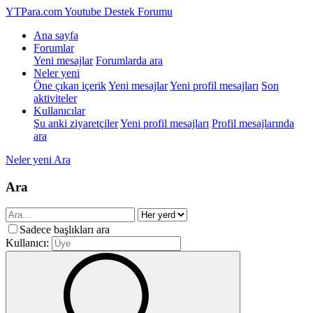
YTPara.com
Youtube Destek Forumu
Ana sayfa
Forumlar
Yeni mesajlar
Forumlarda ara
Neler yeni
Öne çıkan içerik
Yeni mesajlar
Yeni profil mesajları
Son
aktiviteler
Kullanıcılar
Şu anki ziyaretçiler
Yeni profil mesajları
Profil mesajlarında
ara
Neler yeni
Ara
Ara
Sadece başlıkları ara
Kullanıcı: