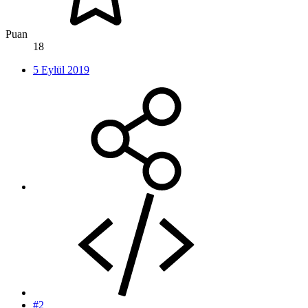
Puan
18
5 Eylül 2019
#2