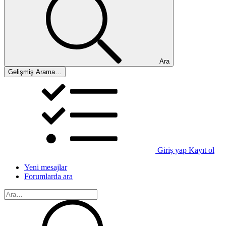
Ara
Gelişmiş Arama…
Giriş yap
Kayıt ol
Yeni mesajlar
Forumlarda ara