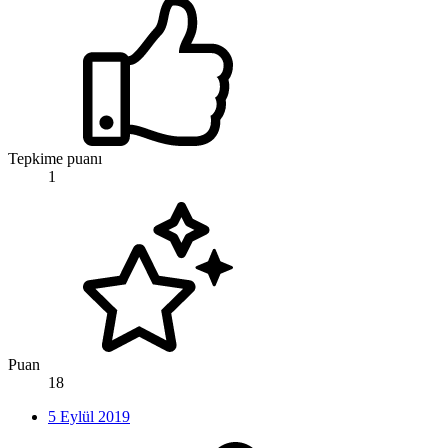
Tepkime puanı
1
Puan
18
5 Eylül 2019