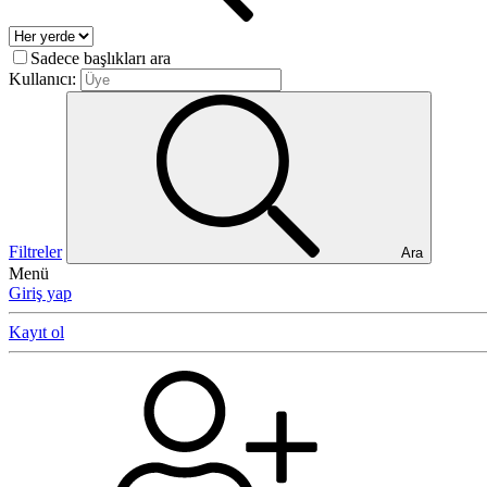
Sadece başlıkları ara
Kullanıcı:
Filtreler
Ara
Menü
Giriş yap
Kayıt ol