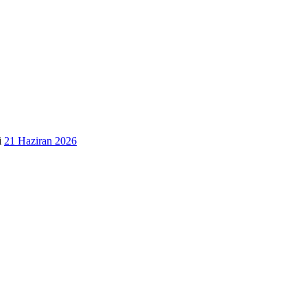
i
21 Haziran 2026