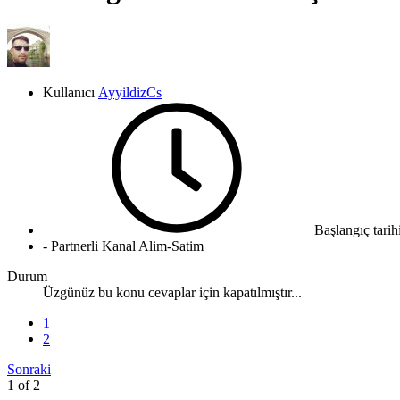
Kullanıcı
AyyildizCs
Başlangıç tarih
- Partnerli Kanal Alim-Satim
Durum
Üzgünüz bu konu cevaplar için kapatılmıştır...
1
2
Sonraki
1 of 2