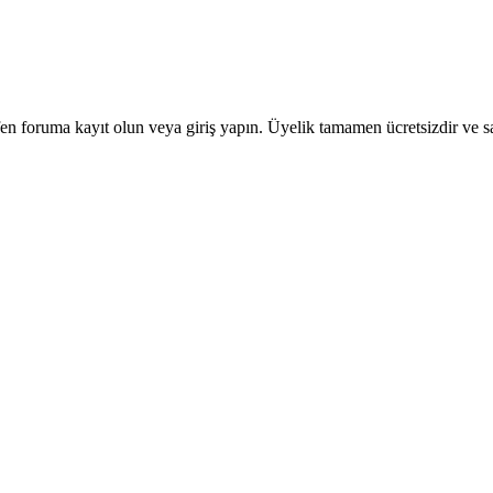
en foruma kayıt olun veya giriş yapın. Üyelik tamamen ücretsizdir ve sa