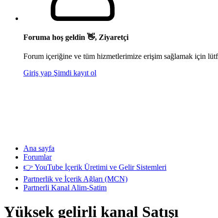
Foruma hoş geldin 👋, Ziyaretçi
Forum içeriğine ve tüm hizmetlerimize erişim sağlamak için lütf
Giriş yap
Şimdi kayıt ol
Ana sayfa
Forumlar
👉 YouTube İçerik Üretimi ve Gelir Sistemleri
Partnerlik ve İçerik Ağları (MCN)
Partnerli Kanal Alim-Satim
Yüksek gelirli kanal Satışı