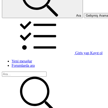
Ara
Gelişmiş Aram
Giriş yap
Kayıt ol
Yeni mesajlar
Forumlarda ara