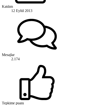
Katılım
12 Eylül 2013
Mesajlar
2.174
Tepkime puanı