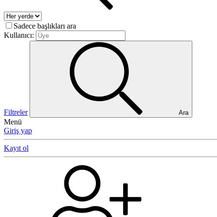
Sadece başlıkları ara
Kullanıcı:
Filtreler
Ara
Menü
Giriş yap
Kayıt ol