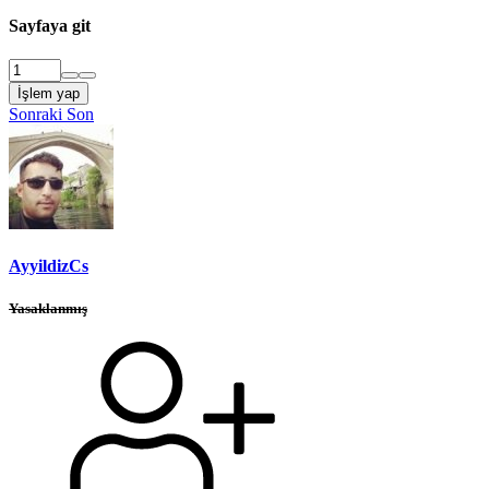
Sayfaya git
İşlem yap
Sonraki
Son
AyyildizCs
Yasaklanmış