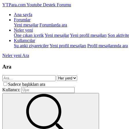
YTPara.com
Youtube Destek Forumu
Ana sayfa
Forumlar
Yeni mesajlar
Forumlarda ara
Neler yeni
Öne çıkan içerik
Yeni mesajlar
Yeni profil mesajları
Son aktivite
Kullanıcılar
Şu anki ziyaretçiler
Yeni profil mesajları
Profil mesajlarında ara
Neler yeni
Ara
Ara
Sadece başlıkları ara
Kullanıcı: