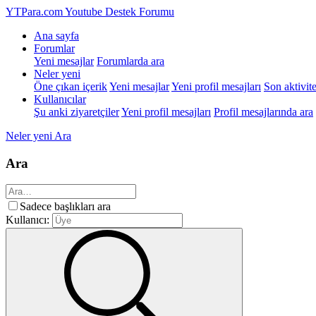
YTPara.com
Youtube Destek Forumu
Ana sayfa
Forumlar
Yeni mesajlar
Forumlarda ara
Neler yeni
Öne çıkan içerik
Yeni mesajlar
Yeni profil mesajları
Son aktivite
Kullanıcılar
Şu anki ziyaretçiler
Yeni profil mesajları
Profil mesajlarında ara
Neler yeni
Ara
Ara
Sadece başlıkları ara
Kullanıcı: