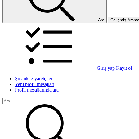
Ara
Gelişmiş Aram
Giriş yap
Kayıt ol
Şu anki ziyaretçiler
Yeni profil mesajları
Profil mesajlarında ara