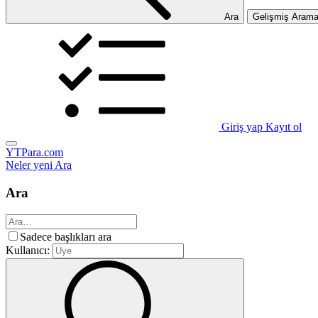
Ara
Gelişmiş Aram
Giriş yap
Kayıt ol
YTPara.com
Neler yeni
Ara
Ara
Sadece başlıkları ara
Kullanıcı: