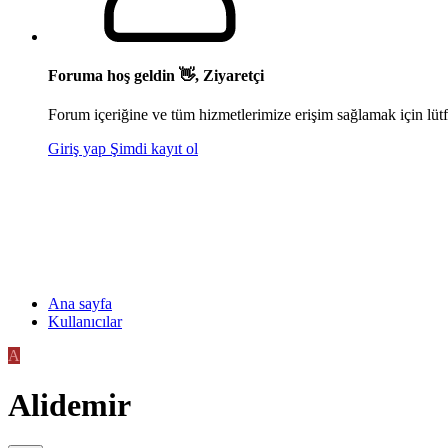
Foruma hoş geldin 👋, Ziyaretçi
Forum içeriğine ve tüm hizmetlerimize erişim sağlamak için lütf
Giriş yap
Şimdi kayıt ol
Ana sayfa
Kullanıcılar
A
Alidemir