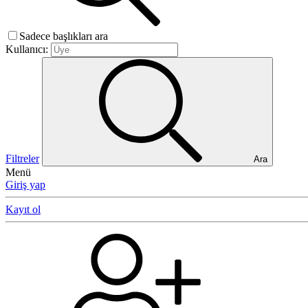
Sadece başlıkları ara
Kullanıcı:
Filtreler
Ara
Menü
Giriş yap
Kayıt ol