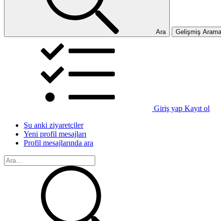
Ara
Gelişmiş Aram
Giriş yap
Kayıt ol
Şu anki ziyaretçiler
Yeni profil mesajları
Profil mesajlarında ara