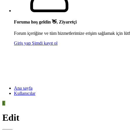
Foruma hoş geldin 👋, Ziyaretçi
Forum içeriğine ve tüm hizmetlerimize erişim sağlamak için lütf
Giriş yap
Şimdi kayıt ol
Ana sayfa
Kullanıcılar
E
Edit