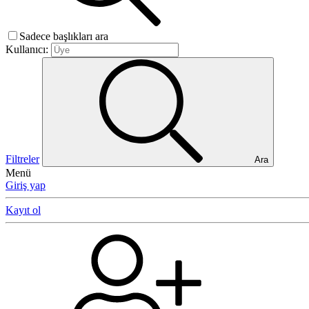
Sadece başlıkları ara
Kullanıcı:
Filtreler
Ara
Menü
Giriş yap
Kayıt ol