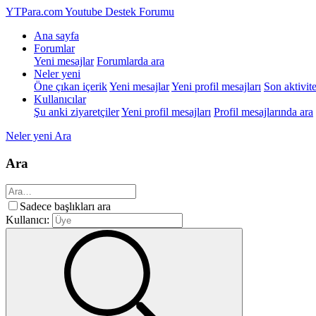
YTPara.com
Youtube Destek Forumu
Ana sayfa
Forumlar
Yeni mesajlar
Forumlarda ara
Neler yeni
Öne çıkan içerik
Yeni mesajlar
Yeni profil mesajları
Son aktivite
Kullanıcılar
Şu anki ziyaretçiler
Yeni profil mesajları
Profil mesajlarında ara
Neler yeni
Ara
Ara
Sadece başlıkları ara
Kullanıcı: