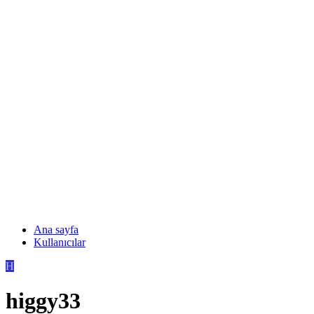
Ana sayfa
Kullanıcılar
H
higgy33