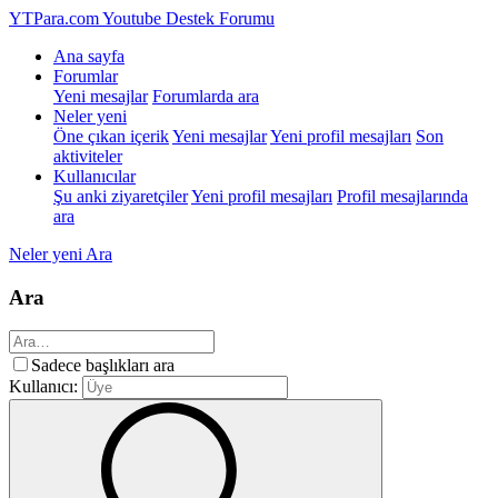
YTPara.com
Youtube Destek Forumu
Ana sayfa
Forumlar
Yeni mesajlar
Forumlarda ara
Neler yeni
Öne çıkan içerik
Yeni mesajlar
Yeni profil mesajları
Son
aktiviteler
Kullanıcılar
Şu anki ziyaretçiler
Yeni profil mesajları
Profil mesajlarında
ara
Neler yeni
Ara
Ara
Sadece başlıkları ara
Kullanıcı: