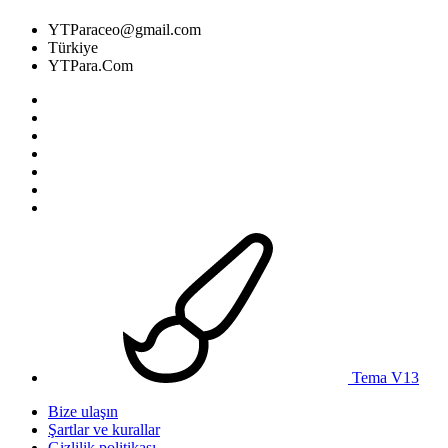
YTParaceo@gmail.com
Türkiye
YTPara.Com
Tema V13
Bize ulaşın
Şartlar ve kurallar
Gizlilik politikası