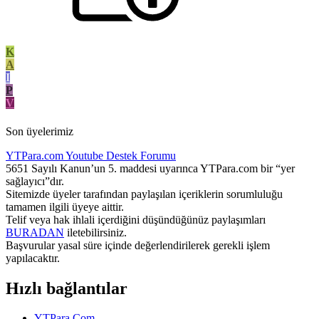
K
A
I
P
V
Son üyelerimiz
YTPara.com
Youtube Destek Forumu
5651 Sayılı Kanun’un 5. maddesi uyarınca YTPara.com bir “yer
sağlayıcı”dır.
Sitemizde üyeler tarafından paylaşılan içeriklerin sorumluluğu
tamamen ilgili üyeye aittir.
Telif veya hak ihlali içerdiğini düşündüğünüz paylaşımları
BURADAN
iletebilirsiniz.
Başvurular yasal süre içinde değerlendirilerek gerekli işlem
yapılacaktır.
Hızlı bağlantılar
YTPara.Com