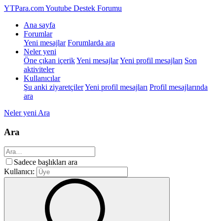
YTPara.com
Youtube Destek Forumu
Ana sayfa
Forumlar
Yeni mesajlar
Forumlarda ara
Neler yeni
Öne çıkan içerik
Yeni mesajlar
Yeni profil mesajları
Son
aktiviteler
Kullanıcılar
Şu anki ziyaretçiler
Yeni profil mesajları
Profil mesajlarında
ara
Neler yeni
Ara
Ara
Sadece başlıkları ara
Kullanıcı: