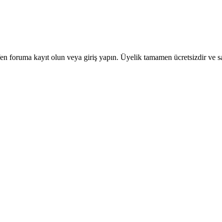
en foruma kayıt olun veya giriş yapın. Üyelik tamamen ücretsizdir ve sa