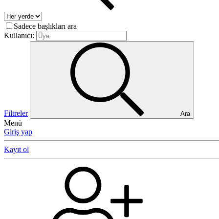
Sadece başlıkları ara
Kullanıcı:
Filtreler
Ara
Menü
Giriş yap
Kayıt ol