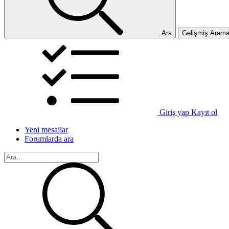
Ara
Gelişmiş Aram
Giriş yap
Kayıt ol
Yeni mesajlar
Forumlarda ara