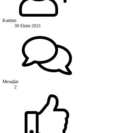
Katılım
30 Ekim 2021
Mesajlar
2