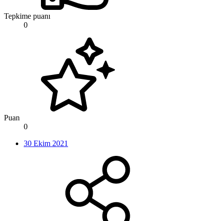
Tepkime puanı
0
Puan
0
30 Ekim 2021