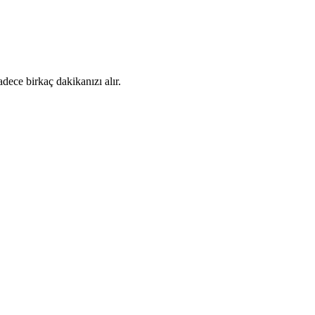
dece birkaç dakikanızı alır.