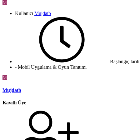
M
Kullanıcı
Mujdatb
Başlangıç tarih
- Mobil Uygulama & Oyun Tanıtımı
M
Mujdatb
Kayıtlı Üye