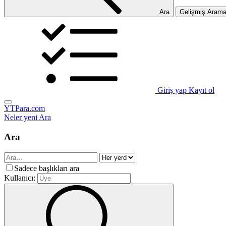
Ara
Gelişmiş Aram
Giriş yap
Kayıt ol
YTPara.com
Neler yeni
Ara
Ara
Sadece başlıkları ara
Kullanıcı: