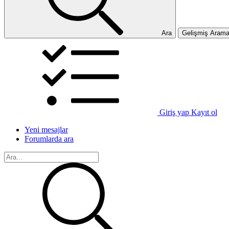
Ara
Gelişmiş Aram
Giriş yap
Kayıt ol
Yeni mesajlar
Forumlarda ara