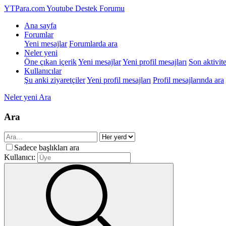
YTPara.com
Youtube Destek Forumu
Ana sayfa
Forumlar
Yeni mesajlar
Forumlarda ara
Neler yeni
Öne çıkan içerik
Yeni mesajlar
Yeni profil mesajları
Son aktivite
Kullanıcılar
Şu anki ziyaretçiler
Yeni profil mesajları
Profil mesajlarında ara
Neler yeni
Ara
Ara
Sadece başlıkları ara
Kullanıcı: