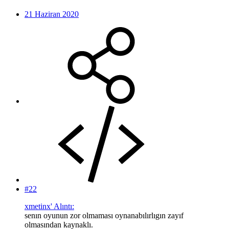
21 Haziran 2020
#22
xmetinx' Alıntı:
senın oyunun zor olmaması oynanabılırlıgın zayıf
olmasından kaynaklı.