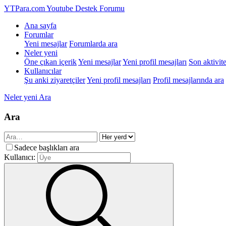
YTPara.com
Youtube Destek Forumu
Ana sayfa
Forumlar
Yeni mesajlar
Forumlarda ara
Neler yeni
Öne çıkan içerik
Yeni mesajlar
Yeni profil mesajları
Son aktivite
Kullanıcılar
Şu anki ziyaretçiler
Yeni profil mesajları
Profil mesajlarında ara
Neler yeni
Ara
Ara
Sadece başlıkları ara
Kullanıcı: