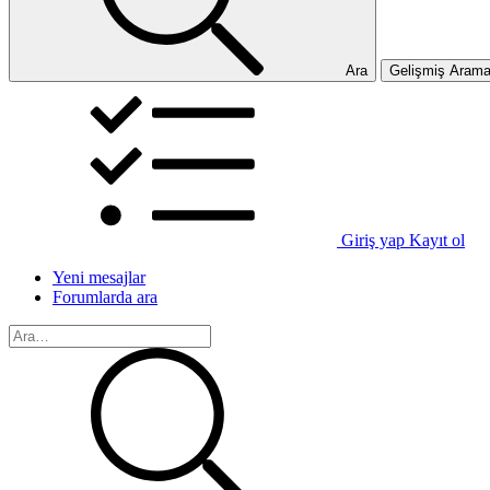
Ara
Gelişmiş Aram
Giriş yap
Kayıt ol
Yeni mesajlar
Forumlarda ara