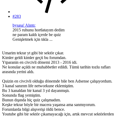
#283
bysasa' Alıntı:
2015 ruhunu hortlatayım dedim
ne param kaldı içerde be quiz
Genişletmek için tıkla ...
Umarim tekrar yt gibi bir sektör çıkar.
Kimler geldi kimler geçti bu forumdan.
Ytparanin en civcivli dönemi 2013 - 2016 idi.
Ne konular açıldı ne muhabbetler edildi. Tümü tarihin tozlu rafları
arasında yerini aldı.
Quizin en civcivli olduğu dönemde bile ben Adsense çalışıyordum.
3 kanal sanırım life networkune eklemiştim.
Bu 3 kanaldan bir kanal 3 yıl dayanmıştı.
Sonunda flag yemiştim.
Bunun dışında hiç quiz çalışmadım.
Keşke tekrar böyle bir macera yaşansa ama sanmıyorum.
Forumlarda bilgi alışverişi öldü bence.
Youtube gibi bir sektör çıkamayacağı için, artık mevcut sektörlerden