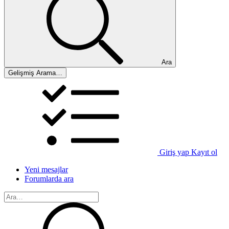
Ara
Gelişmiş Arama…
Giriş yap
Kayıt ol
Yeni mesajlar
Forumlarda ara