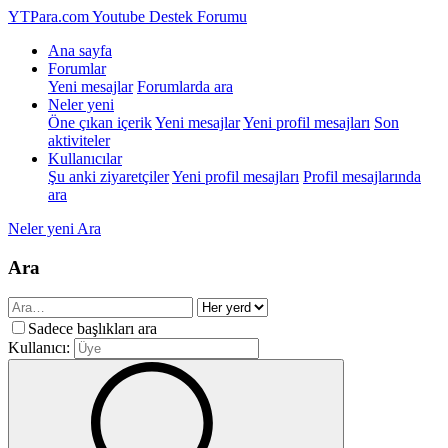
YTPara.com
Youtube Destek Forumu
Ana sayfa
Forumlar
Yeni mesajlar
Forumlarda ara
Neler yeni
Öne çıkan içerik
Yeni mesajlar
Yeni profil mesajları
Son
aktiviteler
Kullanıcılar
Şu anki ziyaretçiler
Yeni profil mesajları
Profil mesajlarında
ara
Neler yeni
Ara
Ara
Sadece başlıkları ara
Kullanıcı: