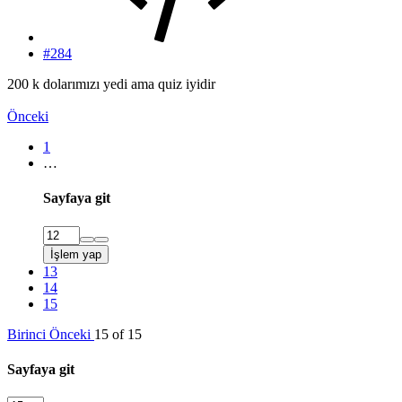
#284
200 k dolarımızı yedi ama quiz iyidir
Önceki
1
…
Sayfaya git
İşlem yap
13
14
15
Birinci
Önceki
15 of 15
Sayfaya git