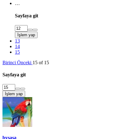
…
Sayfaya git
İşlem yap
13
14
15
Birinci
Önceki
15 of 15
Sayfaya git
İşlem yap
bysasa