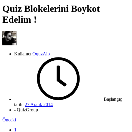
Quiz Blokelerini Boykot
Edelim !
Kullanıcı
OquzAlp
Başlangıç
tarihi
27 Aralık 2014
- QuizGroup
Önceki
1