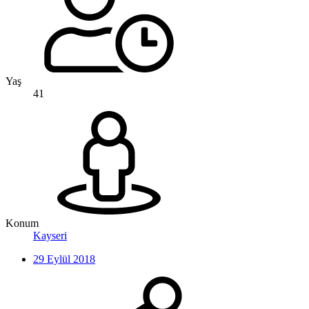
Yaş
41
Konum
Kayseri
29 Eylül 2018