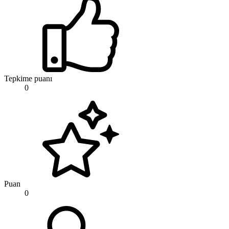
Tepkime puanı
0
Puan
0