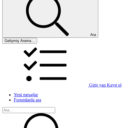
Ara
Gelişmiş Arama…
Giriş yap
Kayıt ol
Yeni mesajlar
Forumlarda ara