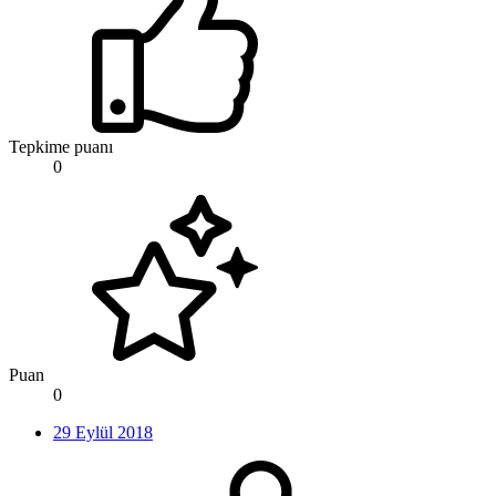
Tepkime puanı
0
Puan
0
29 Eylül 2018