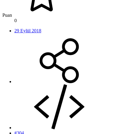
Puan
0
29 Eylül 2018
#304