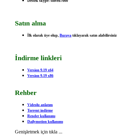
Destek skype: solved7000
Satın alma
İlk olarak üye olup,
Buraya
tıklayarak satın alabilirsiniz
İndirme linkleri
Version 9.19 x64
Version 9.19 x86
Rehber
Videolu anlatım
Torrent indirme
Render kullanımı
Dailymotion kullanımı
Genişletmek için tıkla ...