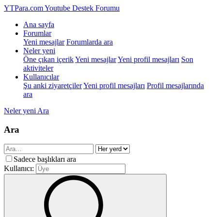
YTPara.com
Youtube Destek Forumu
Ana sayfa
Forumlar
Yeni mesajlar
Forumlarda ara
Neler yeni
Öne çıkan içerik
Yeni mesajlar
Yeni profil mesajları
Son
aktiviteler
Kullanıcılar
Şu anki ziyaretçiler
Yeni profil mesajları
Profil mesajlarında
ara
Neler yeni
Ara
Ara
Sadece başlıkları ara
Kullanıcı: