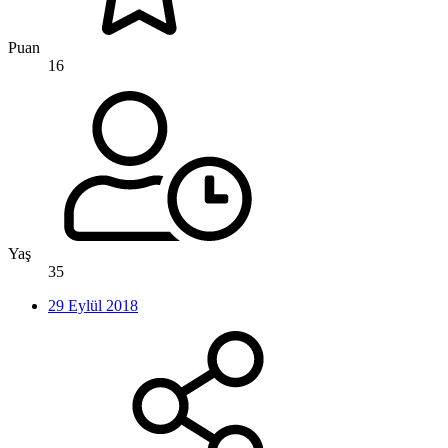
Puan
16
Yaş
35
29 Eylül 2018