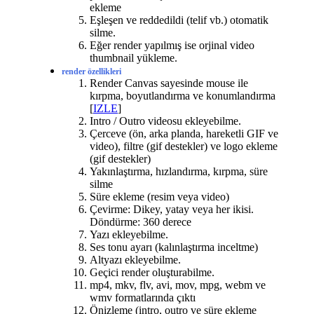
ekleme
Eşleşen ve reddedildi (telif vb.) otomatik
silme.
Eğer render yapılmış ise orjinal video
thumbnail yükleme.
render özellikleri
Render Canvas sayesinde mouse ile
kırpma, boyutlandırma ve konumlandırma
[
IZLE
]
Intro / Outro videosu ekleyebilme.
Çerceve (ön, arka planda, hareketli GIF ve
video), filtre (gif destekler) ve logo ekleme
(gif destekler)
Yakınlaştırma, hızlandırma, kırpma, süre
silme
Süre ekleme (resim veya video)
Çevirme: Dikey, yatay veya her ikisi.
Döndürme: 360 derece
Yazı ekleyebilme.
Ses tonu ayarı (kalınlaştırma inceltme)
Altyazı ekleyebilme.
Geçici render oluşturabilme.
mp4, mkv, flv, avi, mov, mpg, webm ve
wmv formatlarında çıktı
Önizleme (intro, outro ve süre ekleme