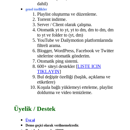
dahil)
genel özellikler
Playlist oluşturma ve düzenleme.
Torrent indirme.
Server / Client olarak çalışma.
Otomatik yt to yt, yt to dm, dm to dm, dm
to yt ve folder to (yt, dm)
YouTube ve Dailymotion platformlarında
filtreli arama.
Blogger, WordPress, Facebook ve Twitter
sitelerine otomatik gönderim.
Otomatik ping sistemi.
600+ siteyi destekler [
LISTE ICIN
TIKLAYIN
]
Bul değiştir özelliği (başlık, açıklama ve
etiketlere)
Koşula bağlı yüklemeyi erteleme, playlist
doldurma ve video temizleme.
Üyelik / Destek
Üye ol
Demo geçici olarak verilmemektedir.