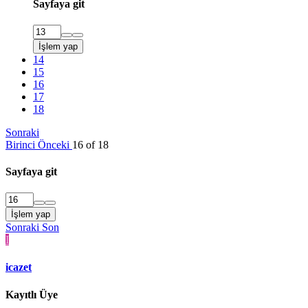
Sayfaya git
İşlem yap
14
15
16
17
18
Sonraki
Birinci
Önceki
16 of 18
Sayfaya git
İşlem yap
Sonraki
Son
I
icazet
Kayıtlı Üye