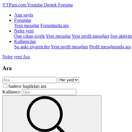
YTPara.com
Youtube Destek Forumu
Ana sayfa
Forumlar
Yeni mesajlar
Forumlarda ara
Neler yeni
Öne çıkan içerik
Yeni mesajlar
Yeni profil mesajları
Son aktivite
Kullanıcılar
Şu anki ziyaretçiler
Yeni profil mesajları
Profil mesajlarında ara
Neler yeni
Ara
Ara
Sadece başlıkları ara
Kullanıcı: