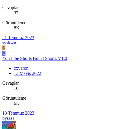
Cevaplar
37
Görüntüleme
8K
21 Temmuz 2023
syskwn
S
C
YouTube Shorts Botu | Shortz V1.0
cxvaron
13 Mayıs 2022
Cevaplar
16
Görüntüleme
6K
13 Temmuz 2023
bysasa