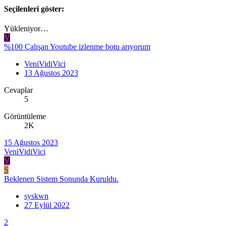
Seçilenleri göster:
Yükleniyor…
V
%100 Çalışan Youtube izlenme botu arıyorum
VeniVidiVici
13 Ağustos 2023
Cevaplar
5
Görüntüleme
2K
15 Ağustos 2023
VeniVidiVici
V
S
Beklenen Sistem Sonunda Kuruldu.
syskwn
27 Eylül 2022
2