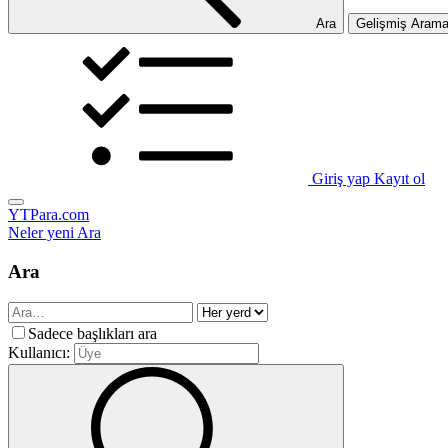
Ara
Gelişmiş Aram
Giriş yap
Kayıt ol
YTPara.com
Neler yeni
Ara
Ara
Sadece başlıkları ara
Kullanıcı: