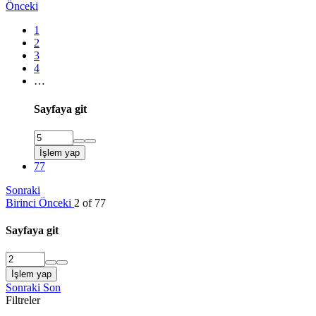
Önceki
1
2
3
4
…
Sayfaya git
İşlem yap
77
Sonraki
Birinci
Önceki
2 of 77
Sayfaya git
İşlem yap
Sonraki
Son
Filtreler