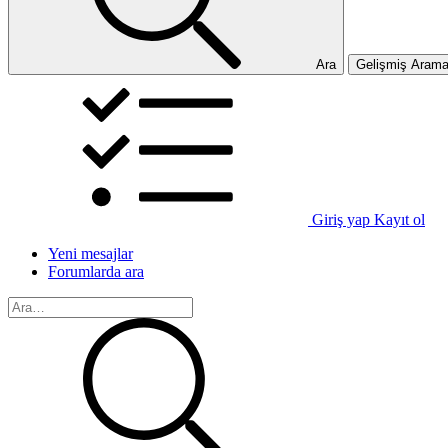
Ara
Gelişmiş Aram
Giriş yap
Kayıt ol
Yeni mesajlar
Forumlarda ara