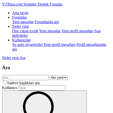
YTPara.com
Youtube Destek Forumu
Ana sayfa
Forumlar
Yeni mesajlar
Forumlarda ara
Neler yeni
Öne çıkan içerik
Yeni mesajlar
Yeni profil mesajları
Son
aktiviteler
Kullanıcılar
Şu anki ziyaretçiler
Yeni profil mesajları
Profil mesajlarında
ara
Neler yeni
Ara
Ara
Sadece başlıkları ara
Kullanıcı: