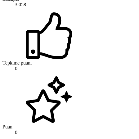
3.058
Tepkime puanı
0
Puan
0