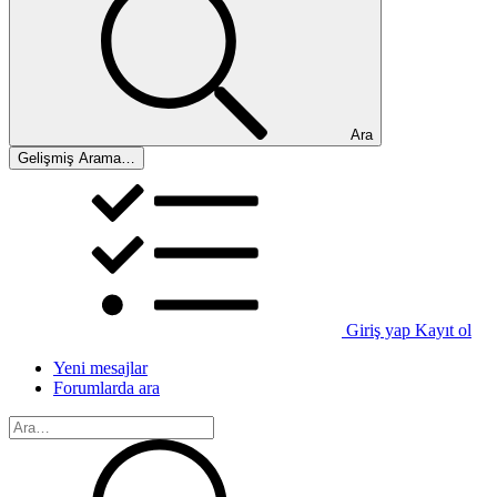
Ara
Gelişmiş Arama…
Giriş yap
Kayıt ol
Yeni mesajlar
Forumlarda ara