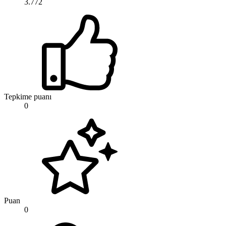
3.772
Tepkime puanı
0
Puan
0