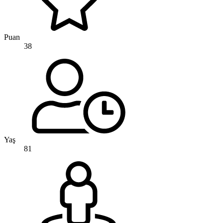
Puan
38
Yaş
81